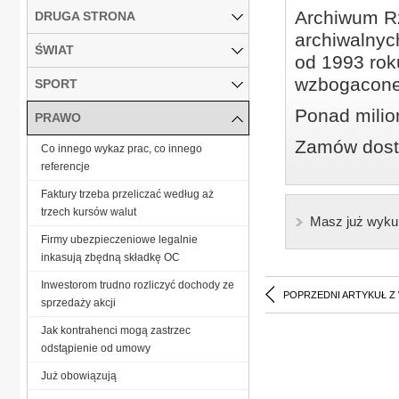
Archiwum Rz
DRUGA STRONA
archiwalnyc
ŚWIAT
od 1993 roku
wzbogacone
SPORT
Ponad milio
PRAWO
Zamów dostę
Co innego wykaz prac, co innego
referencje
Faktury trzeba przeliczać według aż
trzech kursów walut
Masz już wyku
Firmy ubezpieczeniowe legalnie
inkasują zbędną składkę OC
Inwestorom trudno rozliczyć dochody ze
POPRZEDNI ARTYKUŁ Z
sprzedaży akcji
Jak kontrahenci mogą zastrzec
odstąpienie od umowy
Już obowiązują