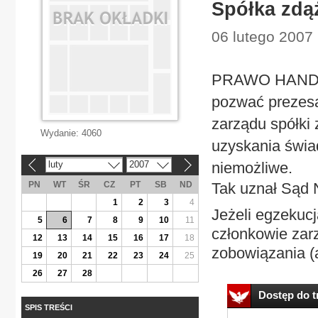
Spółka zdą
06 lutego 2007 
PRAWO HANDLO
pozwać prezesa
zarządu spółki 
Wydanie:
4060
uzyskania świa
luty
2007
niemożliwe.
«
»
PN
WT
ŚR
CZ
PT
SB
ND
Tak uznał Sąd 
1
2
3
4
Jeżeli egzekucj
5
6
7
8
9
10
11
członkowie zarz
12
13
14
15
16
17
18
zobowiązania (a
19
20
21
22
23
24
25
26
27
28
Dostęp do tr
SPIS TREŚCI