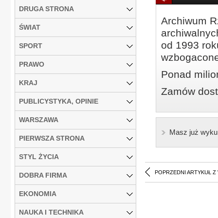
DRUGA STRONA
Archiwum Rz
ŚWIAT
archiwalnyc
od 1993 roku
SPORT
wzbogacone
PRAWO
Ponad milio
KRAJ
Zamów dostę
PUBLICYSTYKA, OPINIE
WARSZAWA
Masz już wyku
PIERWSZA STRONA
STYL ŻYCIA
POPRZEDNI ARTYKUŁ Z
DOBRA FIRMA
EKONOMIA
NAUKA I TECHNIKA