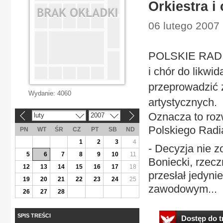
Orkiestra i
06 lutego 2007 
POLSKIE RADIO
i chór do likwi
przeprowadzić 
Wydanie:
4060
artystycznych.
Oznacza to rozw
luty
2007
«
»
Polskiego Radi
PN
WT
ŚR
CZ
PT
SB
ND
1
2
3
4
- Decyzja nie z
5
6
7
8
9
10
11
Boniecki, rzecz
12
13
14
15
16
17
18
przesłał jedyni
19
20
21
22
23
24
25
zawodowym...
26
27
28
SPIS TREŚCI
Dostęp do tr