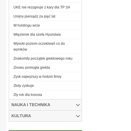
UKE nie rezygnuje z kary dla TP SA
Unijny pieniądz za pięć lat
W holdingu wrze
Więzienie dla szefa Hyundaia
Wysoki poziom oczekiwań co do
wyników
Znakomity początek giełdowego roku
Znowu pomogła giełda
Zysk najwyższy w historii firmy
Złoty zyskuje
Zły rok dla łososia
NAUKA I TECHNIKA
KULTURA