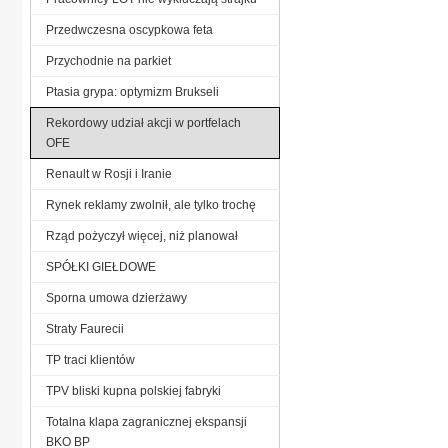
Przedwczesna oscypkowa feta
Przychodnie na parkiet
Ptasia grypa: optymizm Brukseli
Rekordowy udział akcji w portfelach
OFE
Renault w Rosji i Iranie
Rynek reklamy zwolnił, ale tylko trochę
Rząd pożyczył więcej, niż planował
SPÓŁKI GIEŁDOWE
Sporna umowa dzierżawy
Straty Faurecii
TP traci klientów
TPV bliski kupna polskiej fabryki
Totalna klapa zagranicznej ekspansji
BKO BP