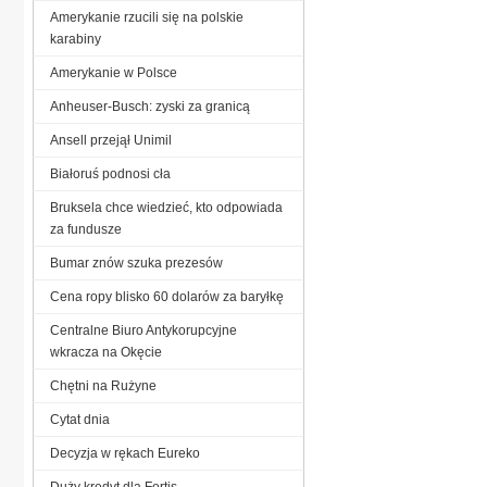
Amerykanie rzucili się na polskie
karabiny
Amerykanie w Polsce
Anheuser-Busch: zyski za granicą
Ansell przejął Unimil
Białoruś podnosi cła
Bruksela chce wiedzieć, kto odpowiada
za fundusze
Bumar znów szuka prezesów
Cena ropy blisko 60 dolarów za baryłkę
Centralne Biuro Antykorupcyjne
wkracza na Okęcie
Chętni na Rużyne
Cytat dnia
Decyzja w rękach Eureko
Duży kredyt dla Fortis