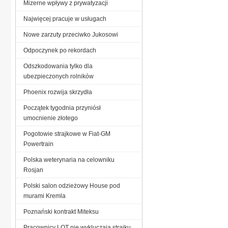
Mizerne wpływy z prywatyzacji
Najwięcej pracuje w usługach
Nowe zarzuty przeciwko Jukosowi
Odpoczynek po rekordach
Odszkodowania tylko dla
ubezpieczonych rolników
Phoenix rozwija skrzydła
Początek tygodnia przyniósł
umocnienie złotego
Pogotowie strajkowe w Fiat-GM
Powertrain
Polska weterynaria na celowniku
Rosjan
Polski salon odzieżowy House pod
murami Kremla
Poznański kontrakt Miteksu
Pracownicy LOT nie wykluczają strajku