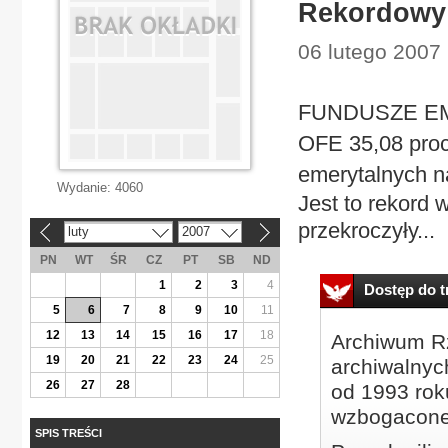
Rekordowy 
06 lutego 2007
FUNDUSZE EMER
OFE 35,08 proc.
emerytalnych na
Wydanie:
4060
Jest to rekord w
przekroczyły...
luty
2007
«
»
PN
WT
ŚR
CZ
PT
SB
ND
1
2
3
4
Dostęp do tr
5
6
7
8
9
10
11
12
13
14
15
16
17
18
Archiwum Rz
19
20
21
22
23
24
25
archiwalnyc
26
27
28
od 1993 roku
wzbogacone
SPIS TREŚCI