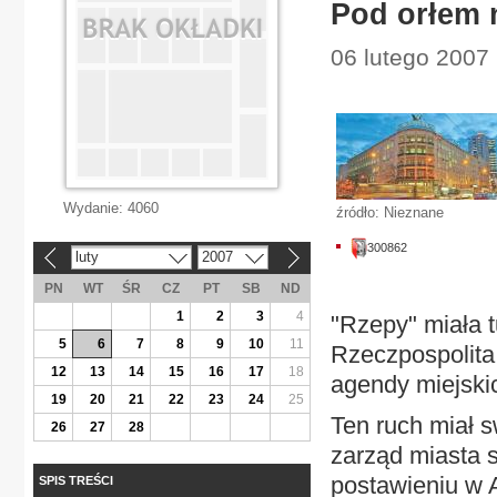
Pod orłem 
06 lutego 2007 |
Wydanie:
4060
źródło: Nieznane
300862
luty
2007
«
»
PN
WT
ŚR
CZ
PT
SB
ND
1
2
3
4
"Rzepy" miała 
5
6
7
8
9
10
11
Rzeczpospolita 
12
13
14
15
16
17
18
agendy miejski
19
20
21
22
23
24
25
Ten ruch miał s
26
27
28
zarząd miasta 
postawieniu w 
SPIS TREŚCI