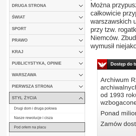
Można przypuszc
DRUGA STRONA
całkowicie przy
ŚWIAT
warszawskich u
przy tzw. roga
SPORT
Niemców. Zbud
PRAWO
wymusił niejako
KRAJ
PUBLICYSTYKA, OPINIE
Dostęp do tr
WARSZAWA
Archiwum Rz
PIERWSZA STRONA
archiwalnyc
od 1993 roku
STYL ŻYCIA
wzbogacone
Drugi dom i druga połowa
Ponad milio
Nasze rewolucje i cisza
Zamów dostę
Pod orłem na placu