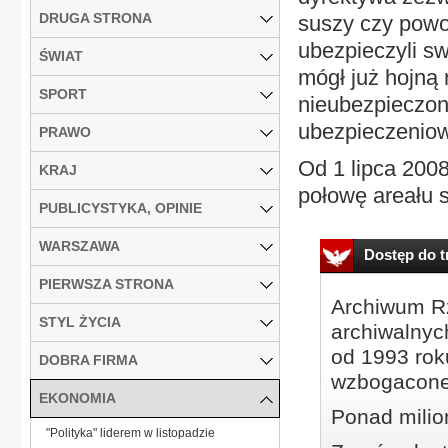
DRUGA STRONA
suszy czy powod
ubezpieczyli sw
ŚWIAT
mógł już hojną
SPORT
nieubezpieczon
ubezpieczeniow
PRAWO
Od 1 lipca 2008
KRAJ
połowę areału 
PUBLICYSTYKA, OPINIE
WARSZAWA
Dostęp do tr
PIERWSZA STRONA
Archiwum Rz
STYL ŻYCIA
archiwalnyc
od 1993 roku
DOBRA FIRMA
wzbogacone
EKONOMIA
Ponad milio
"Polityka" liderem w listopadzie