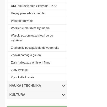
UKE nie rezygnuje z kary dla TP SA
Unijny pieniądz za pięć lat
W holdingu wrze
Więzienie dla szefa Hyundaia
Wysoki poziom oczekiwań co do
wyników
Znakomity początek giełdowego roku
Znowu pomogła giełda
Zysk najwyższy w historii firmy
Złoty zyskuje
Zły rok dla łososia
NAUKA I TECHNIKA
KULTURA