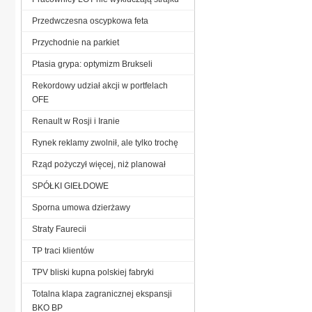
Przedwczesna oscypkowa feta
Przychodnie na parkiet
Ptasia grypa: optymizm Brukseli
Rekordowy udział akcji w portfelach
OFE
Renault w Rosji i Iranie
Rynek reklamy zwolnił, ale tylko trochę
Rząd pożyczył więcej, niż planował
SPÓŁKI GIEŁDOWE
Sporna umowa dzierżawy
Straty Faurecii
TP traci klientów
TPV bliski kupna polskiej fabryki
Totalna klapa zagranicznej ekspansji
BKO BP