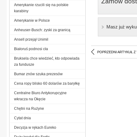
Zamów dostę
Amerykanie rzucili się na polskie
karabiny
Amerykanie w Polsce
Masz już wyku
Anheuser-Busch: zyski za granicą
Ansell przejął Unimil
Białoruś podnosi cła
POPRZEDNI ARTYKUŁ Z
Bruksela chce wiedzieć, kto odpowiada
za fundusze
Bumar znów szuka prezesów
Cena ropy blisko 60 dolarów za baryłkę
Centralne Biuro Antykorupcyjne
wkracza na Okęcie
Chętni na Rużyne
Cytat dnia
Decyzja w rękach Eureko
Duży kredyt dla Fortis