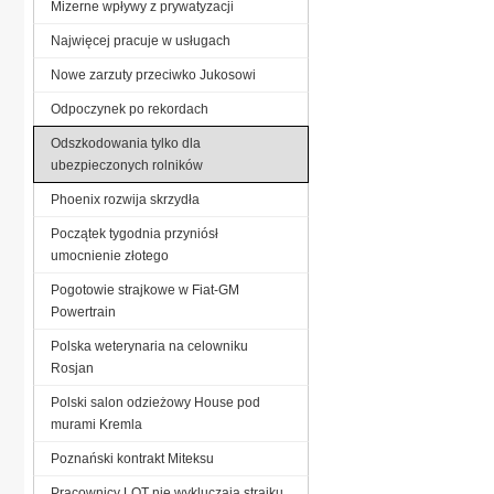
Mizerne wpływy z prywatyzacji
Najwięcej pracuje w usługach
Nowe zarzuty przeciwko Jukosowi
Odpoczynek po rekordach
Odszkodowania tylko dla
ubezpieczonych rolników
Phoenix rozwija skrzydła
Początek tygodnia przyniósł
umocnienie złotego
Pogotowie strajkowe w Fiat-GM
Powertrain
Polska weterynaria na celowniku
Rosjan
Polski salon odzieżowy House pod
murami Kremla
Poznański kontrakt Miteksu
Pracownicy LOT nie wykluczają strajku