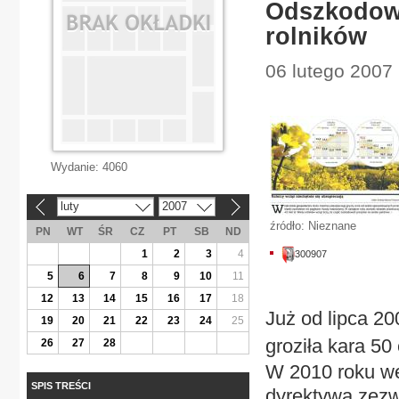
Odszkodowa
rolników
06 lutego 2007
Wydanie:
4060
luty
2007
«
»
źródło: Nieznane
PN
WT
ŚR
CZ
PT
SB
ND
1
2
3
4
300907
5
6
7
8
9
10
11
12
13
14
15
16
17
18
Już od lipca 20
19
20
21
22
23
24
25
groziła kara 50
26
27
28
W 2010 roku we
SPIS TREŚCI
dyrektywa zezw