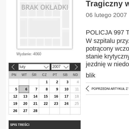
Tragiczny 
06 lutego 2007
POLICJA 997 T
W szpitalu przy
potrącony wczor
Wydanie:
4060
stanie krytyczn
jezdnię w nied
luty
2007
«
»
blik
PN
WT
ŚR
CZ
PT
SB
ND
1
2
3
4
POPRZEDNI ARTYKUŁ Z
5
6
7
8
9
10
11
12
13
14
15
16
17
18
19
20
21
22
23
24
25
26
27
28
SPIS TREŚCI