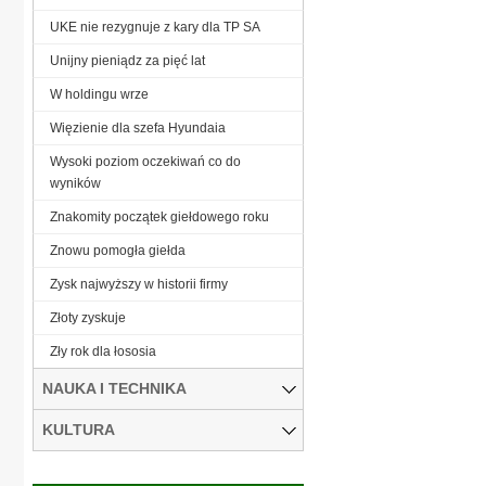
UKE nie rezygnuje z kary dla TP SA
Unijny pieniądz za pięć lat
W holdingu wrze
Więzienie dla szefa Hyundaia
Wysoki poziom oczekiwań co do
wyników
Znakomity początek giełdowego roku
Znowu pomogła giełda
Zysk najwyższy w historii firmy
Złoty zyskuje
Zły rok dla łososia
NAUKA I TECHNIKA
KULTURA