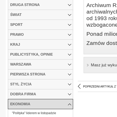
Archiwum Rz
DRUGA STRONA
archiwalnyc
ŚWIAT
od 1993 roku
wzbogacone
SPORT
Ponad milio
PRAWO
Zamów dostę
KRAJ
PUBLICYSTYKA, OPINIE
WARSZAWA
Masz już wyku
PIERWSZA STRONA
STYL ŻYCIA
POPRZEDNI ARTYKUŁ Z
DOBRA FIRMA
EKONOMIA
"Polityka" liderem w listopadzie