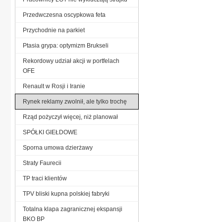
Przedwczesna oscypkowa feta
Przychodnie na parkiet
Ptasia grypa: optymizm Brukseli
Rekordowy udział akcji w portfelach
OFE
Renault w Rosji i Iranie
Rynek reklamy zwolnił, ale tylko trochę
Rząd pożyczył więcej, niż planował
SPÓŁKI GIEŁDOWE
Sporna umowa dzierżawy
Straty Faurecii
TP traci klientów
TPV bliski kupna polskiej fabryki
Totalna klapa zagranicznej ekspansji
BKO BP