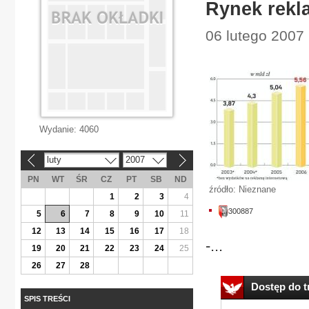
Rynek rekla
06 lutego 2007
Wydanie:
4060
luty
2007
«
»
PN
WT
ŚR
CZ
PT
SB
ND
źródło: Nieznane
1
2
3
4
300887
5
6
7
8
9
10
11
12
13
14
15
16
17
18
-...
19
20
21
22
23
24
25
26
27
28
Dostęp do tr
SPIS TREŚCI