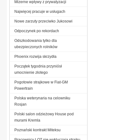
Mizerne wpływy z prywatyzacji
Najwięcej pracuje w usługach
Nowe zarzuty przeciwko Jukosowi
Odpoczynek po rekordach
Odszkodowania tylko dla
ubezpieczonych rolników
Phoenix rozwija skrzydła
Początek tygodnia przyniósł
umocnienie złotego
Pogotowie strajkowe w Fiat-GM
Powertrain
Polska weterynaria na celowniku
Rosjan
Polski salon odzieżowy House pod
murami Kremla
Poznański kontrakt Miteksu
Pracownicy LOT nie wykluczają strajku