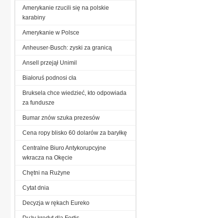
Amerykanie rzucili się na polskie
karabiny
Amerykanie w Polsce
Anheuser-Busch: zyski za granicą
Ansell przejął Unimil
Białoruś podnosi cła
Bruksela chce wiedzieć, kto odpowiada
za fundusze
Bumar znów szuka prezesów
Cena ropy blisko 60 dolarów za baryłkę
Centralne Biuro Antykorupcyjne
wkracza na Okęcie
Chętni na Rużyne
Cytat dnia
Decyzja w rękach Eureko
Duży kredyt dla Fortis