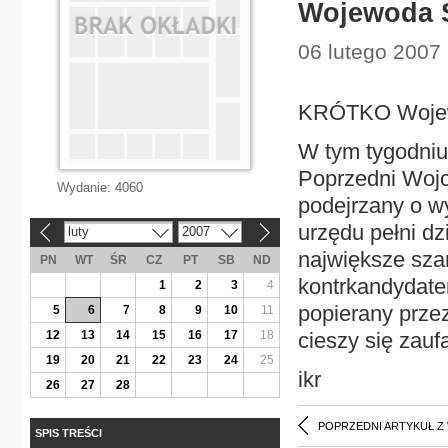
Wojewoda 
06 lutego 2007 
KRÓTKO Wojew
W tym tygodni
Poprzedni Wojc
Wydanie:
4060
podejrzany o w
urzędu pełni d
luty
2007
«
»
największe sza
PN
WT
ŚR
CZ
PT
SB
ND
kontrkandydatem
1
2
3
4
popierany prze
5
6
7
8
9
10
11
12
13
14
15
16
17
18
cieszy się zau
19
20
21
22
23
24
25
ikr
26
27
28
POPRZEDNI ARTYKUŁ Z
SPIS TREŚCI