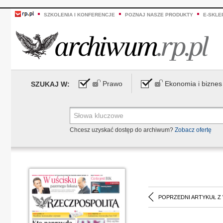
SZKOLENIA I KONFERENCJE
POZNAJ NASZE PRODUKTY
E-SKLE
Prawo
Ekonomia i biznes
SZUKAJ W:
Chcesz uzyskać dostęp do archiwum?
Zobacz ofertę
POPRZEDNI ARTYKUŁ Z