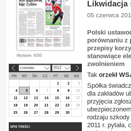
Likwidacja
05 czerwca 2012
Polski ustawo
porównaniu z 
przepisy korzy
stanowiące el
Wydanie:
9250
zwolnieniem
czerwiec
2012
«
»
Tak
orzekł WSA
PN
WT
ŚR
CZ
PT
SB
ND
1
2
3
Spółka świadcz
4
5
6
7
8
9
10
dla zakładów ub
11
12
13
14
15
16
17
przyjęcia zgłos
18
19
20
21
22
23
24
ubezpieczonem
25
26
27
28
29
30
rodzaju szkody
2011 r. pytała, 
SPIS TREŚCI