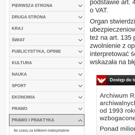
podstawie art. 
PIERWSZA STRONA
o VAT.
DRUGA STRONA
Organ stwierdził
ubezpieczeniow
KRAJ
też na art. 135 
ŚWIAT
zwolnienie z o
PUBLICYSTYKA, OPINIE
interpretować ś
wskazała na bł
KULTURA
NAUKA
Dostęp do tr
SPORT
Archiwum Rz
EKONOMIA
archiwalnyc
PRAWO
od 1993 roku
wzbogacone
PRAWO I PRAKTYKA
Ponad milio
Ile czasu za kółkiem maksymalnie