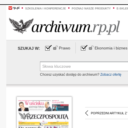
SZKOLENIA I KONFERENCJE
POZNAJ NASZE PRODUKTY
E-SKLE
Prawo
Ekonomia i biznes
SZUKAJ W:
Chcesz uzyskać dostęp do archiwum?
Zobacz ofertę
POPRZEDNI ARTYKUŁ Z