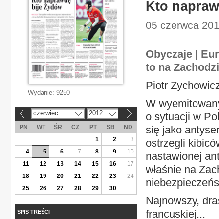
Kto napraw
05 czerwca 201
Obyczaje | Eu
to na Zachodz
Piotr Zychowic
Wydanie:
9250
W wyemitowany
czerwiec
2012
o sytuacji w Po
«
»
PN
WT
ŚR
CZ
PT
SB
ND
się jako antysem
1
2
3
ostrzegli kibic
4
5
6
7
8
9
10
nastawionej a
11
12
13
14
15
16
17
właśnie na Zac
18
19
20
21
22
23
24
niebezpieczeńs
25
26
27
28
29
30
Najnowszy, dra
francuskiej...
SPIS TREŚCI