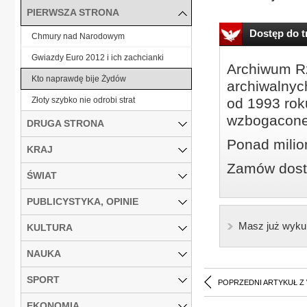
PIERWSZA STRONA
Dostęp do tr
Chmury nad Narodowym
Gwiazdy Euro 2012 i ich zachcianki
Archiwum Rz
Kto naprawdę bije Żydów
archiwalnyc
Złoty szybko nie odrobi strat
od 1993 roku
wzbogacone
DRUGA STRONA
Ponad milio
KRAJ
Zamów dostę
ŚWIAT
PUBLICYSTYKA, OPINIE
Masz już wyku
KULTURA
NAUKA
SPORT
POPRZEDNI ARTYKUŁ Z
EKONOMIA