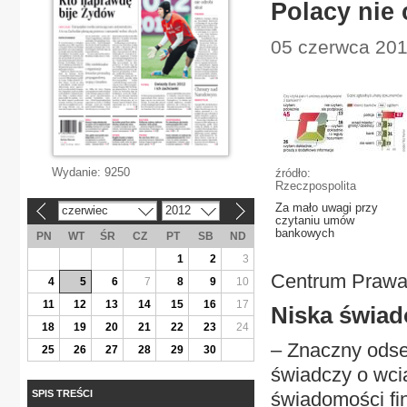
Polacy nie
05 czerwca 201
Wydanie:
9250
źródło:
Rzeczpospolita
Za mało uwagi przy
czerwiec
2012
«
»
czytaniu umów
bankowych
PN
WT
ŚR
CZ
PT
SB
ND
1
2
3
Centrum Prawa 
4
5
6
7
8
9
10
11
12
13
14
15
16
17
Niska świa
18
19
20
21
22
23
24
– Znaczny odset
25
26
27
28
29
30
świadczy o wci
SPIS TREŚCI
świadomości fi