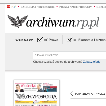
SZKOLENIA I KONFERENCJE
POZNAJ NASZE PRODUKTY
E-SKLE
Prawo
Ekonomia i biznes
SZUKAJ W:
Chcesz uzyskać dostęp do archiwum?
Zobacz ofertę
POPRZEDNI ARTYKUŁ Z