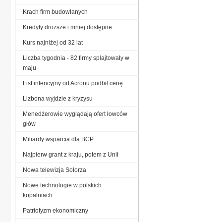
Krach firm budowlanych
Kredyty droższe i mniej dostępne
Kurs najniżej od 32 lat
Liczba tygodnia - 82 firmy splajtowały w
maju
List intencyjny od Acronu podbił cenę
Lizbona wyjdzie z kryzysu
Menedżerowie wyglądają ofert łowców
głów
Miliardy wsparcia dla BCP
Najpierw grant z kraju, potem z Unii
Nowa telewizja Solorza
Nowe technologie w polskich
kopalniach
Patriotyzm ekonomiczny