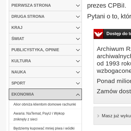
prezes CPBiI.
PIERWSZA STRONA
Pytani o to, któr
DRUGA STRONA
KRAJ
Dostęp do tr
ŚWIAT
Archiwum Rz
PUBLICYSTYKA, OPINIE
archiwalnyc
KULTURA
od 1993 roku
wzbogacone
NAUKA
Ponad milio
SPORT
Zamów dostę
EKONOMIA
Alior obniża klientom domowe rachunki
Awaria: NaTemat, PayU i Wykop
Masz już wyku
zniknęły z sieci
Będziemy kupować mniej piwa i wódki