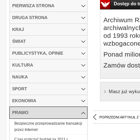
Dostęp do tr
PIERWSZA STRONA
DRUGA STRONA
Archiwum Rz
archiwalnyc
KRAJ
od 1993 roku
ŚWIAT
wzbogacone
PUBLICYSTYKA, OPINIE
Ponad milio
Zamów dostę
KULTURA
NAUKA
SPORT
Masz już wyku
EKONOMIA
PRAWO
POPRZEDNI ARTYKUŁ Z
Bezpieczne przeprowadzanie transakcji
przez Internet
Czas rozliczyć budżet za 2011 r.