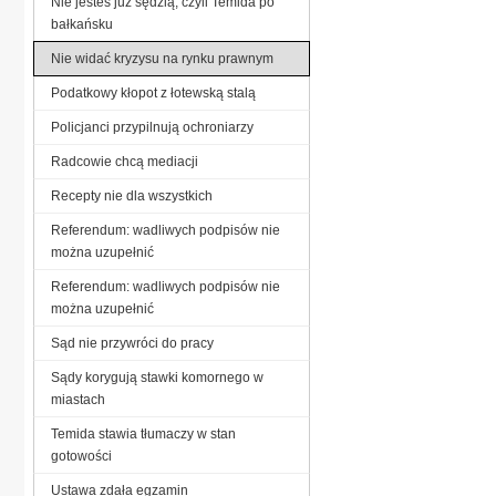
Nie jesteś już sędzią, czyli Temida po
bałkańsku
Nie widać kryzysu na rynku prawnym
Podatkowy kłopot z łotewską stalą
Policjanci przypilnują ochroniarzy
Radcowie chcą mediacji
Recepty nie dla wszystkich
Referendum: wadliwych podpisów nie
można uzupełnić
Referendum: wadliwych podpisów nie
można uzupełnić
Sąd nie przywróci do pracy
Sądy korygują stawki komornego w
miastach
Temida stawia tłumaczy w stan
gotowości
Ustawa zdała egzamin