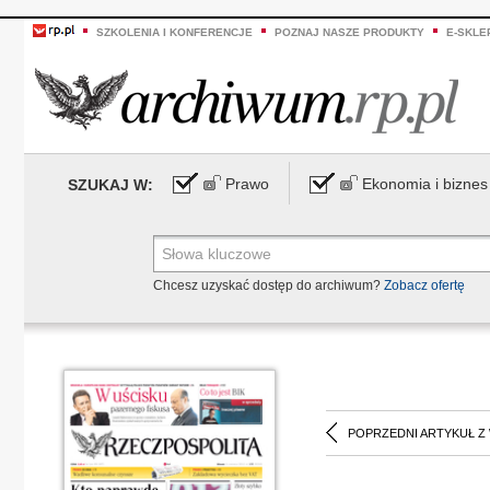
SZKOLENIA I KONFERENCJE
POZNAJ NASZE PRODUKTY
E-SKLE
Prawo
Ekonomia i biznes
SZUKAJ W:
Chcesz uzyskać dostęp do archiwum?
Zobacz ofertę
POPRZEDNI ARTYKUŁ Z