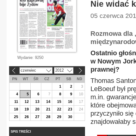
Nie widać 
05 czerwca 201
Rozmowa dla 
międzynarodow
Ostatnio głoś
Wydanie:
9250
w Nowym Jorku
prawnej?
czerwiec
2012
«
»
PN
WT
ŚR
CZ
PT
SB
ND
Thomas Santon:
1
2
3
LeBoeuf był pr
4
5
6
7
8
9
10
m.in. gwarancj
11
12
13
14
15
16
17
które obejmował
18
19
20
21
22
23
24
przyczyniło się
25
26
27
28
29
30
znajdowałaby si
SPIS TREŚCI