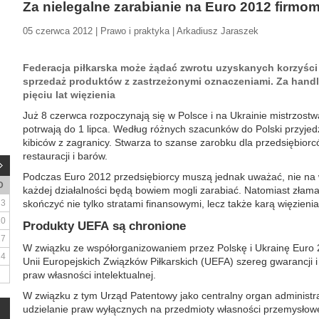
Za nielegalne zarabianie na Euro 2012 firmo
05 czerwca 2012 | Prawo i praktyka | Arkadiusz Jaraszek
Federacja piłkarska może żądać zwrotu uzyskanych korzyści
sprzedaż produktów z zastrzeżonymi oznaczeniami. Za hand
pięciu lat więzienia
Już 8 czerwca rozpoczynają się w Polsce i na Ukrainie mistrzostw
potrwają do 1 lipca. Według różnych szacunków do Polski przyjed
kibiców z zagranicy. Stwarza to szanse zarobku dla przedsiębiorców
restauracji i barów.
Podczas Euro 2012 przedsiębiorcy muszą jednak uważać, nie na w
D
każdej działalności będą bowiem mogli zarabiać. Natomiast złam
3
skończyć nie tylko stratami finansowymi, lecz także karą więzienia
10
Produkty UEFA są chronione
17
W związku ze współorganizowaniem przez Polskę i Ukrainę Euro 2
24
Unii Europejskich Związków Piłkarskich (UEFA) szereg gwarancji 
praw własności intelektualnej.
W związku z tym Urząd Patentowy jako centralny organ administra
udzielanie praw wyłącznych na przedmioty własności przemysłowe