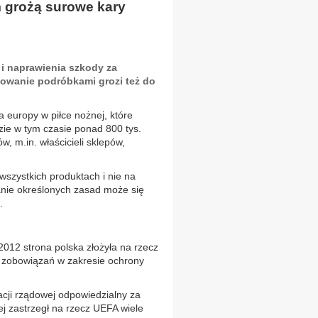
m grożą surowe kary
 i naprawienia szkody za
lowanie podróbkami grozi też do
a europy w piłce nożnej, które
zie w tym czasie ponad 800 tys.
, m.in. właścicieli sklepów,
szystkich produktach i nie na
anie określonych zasad może się
.
012 strona polska złożyła na rzecz
i zobowiązań w zakresie ochrony
cji rządowej odpowiedzialny za
j zastrzegł na rzecz UEFA wiele