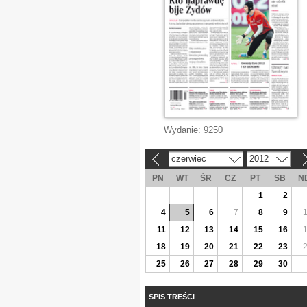
Wydanie:
9250
czerwiec
2012
«
»
PN
WT
ŚR
CZ
PT
SB
N
1
2
4
5
6
7
8
9
11
12
13
14
15
16
18
19
20
21
22
23
25
26
27
28
29
30
SPIS TREŚCI