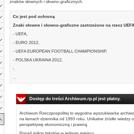
znaków słownych i słowno-graficznych.
Co jest pod ochroną
Znaki słowne i słowno-graficzne zastrzeżone na rzecz UEFA
- UEFA,
- EURO 2012,
- UEFA EUROPEAN FOOTBALL CHAMPIONSHIP,
- POLSKA UKRAINA 2012,
-
...
Dostęp do treści Archiwum.rp.pl jest płatny.
Archiwum Rzeczpospolitej to wygodna wyszukiwarka archiw
na łamach dziennika od 1993 roku. Unikalne źródło wiedzy o
perspektywę ekonomiczną i prawną.
Ponad milion tekstów w jednym miejscu.