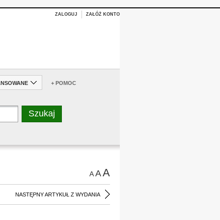
ZALOGUJ
ZAŁÓŻ KONTO
ANSOWANE
+ POMOC
A
A
A
NASTĘPNY ARTYKUŁ Z WYDANIA