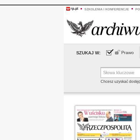
SZKOLENIA I KONFERENCJE
PO
Prawo
SZUKAJ W:
Chcesz uzyskać dostę