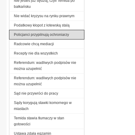
Nie jesteś już sędzią, czyli Temida po
bałkańsku
Nie widać kryzysu na rynku prawnym
Podatkowy kłopot z łotewską stalą
Policjanci przypilnują ochroniarzy
Radcowie chcą mediacji
Recepty nie dla wszystkich
Referendum: wadliwych podpisów nie
można uzupełnić
Referendum: wadliwych podpisów nie
można uzupełnić
Sąd nie przywróci do pracy
Sądy korygują stawki komornego w
miastach
Temida stawia tłumaczy w stan
gotowości
Ustawa zdała egzamin