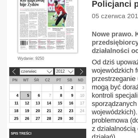
Policjanci 
05 czerwca 201
Nowe prawo. K
przedsiębiorcy
działalności o
Wydanie:
9250
Od dziś upoważ
wojewódzkich f
czerwiec
2012
«
»
przestrzeganie 
PN
WT
ŚR
CZ
PT
SB
ND
mogą być doraź
1
2
3
kontroli specja
4
5
6
7
8
9
10
sporządzanych 
11
12
13
14
15
16
17
wojewódzkich).
18
19
20
21
22
23
24
25
26
27
28
29
30
problemowa (do
z działalności
SPIS TREŚCI
działań).