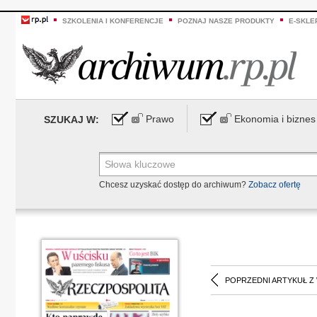
SZKOLENIA I KONFERENCJE
POZNAJ NASZE PRODUKTY
E-SKLE
Prawo
Ekonomia i biznes
SZUKAJ W:
Chcesz uzyskać dostęp do archiwum?
Zobacz ofertę
POPRZEDNI ARTYKUŁ Z