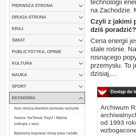
technologii ene
PIERWSZA STRONA
na Zachodzie. M
DRUGA STRONA
Czyli z jakimi
dziś poradzić?
KRAJ
Cena energii je
ŚWIAT
stale rośnie. 
PUBLICYSTYKA, OPINIE
rosnącego popyt
KULTURA
przemysłu. To j
dzisiaj,...
NAUKA
SPORT
Dostęp do tr
EKONOMIA
Archiwum Rz
Alior obniża klientom domowe rachunki
archiwalnyc
Awaria: NaTemat, PayU i Wykop
od 1993 roku
zniknęły z sieci
wzbogacone
Będziemy kupować mniej piwa i wódki