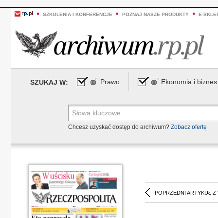
SZKOLENIA I KONFERENCJE
POZNAJ NASZE PRODUKTY
E-SKLE
Prawo
Ekonomia i biznes
SZUKAJ W:
Chcesz uzyskać dostęp do archiwum?
Zobacz ofertę
POPRZEDNI ARTYKUŁ Z