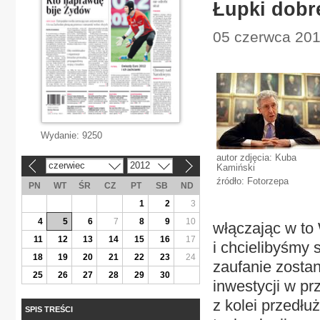
Łupki dobre
05 czerwca 201
Wydanie:
9250
autor zdjęcia: Kuba
czerwiec
2012
Kamiński
«
»
źródło: Fotorzepa
PN
WT
ŚR
CZ
PT
SB
ND
1
2
3
4
5
6
7
8
9
10
włączając w to
11
12
13
14
15
16
17
i chcielibyśmy 
18
19
20
21
22
23
24
zaufanie zosta
25
26
27
28
29
30
inwestycji w pr
z kolei przedłu
SPIS TREŚCI