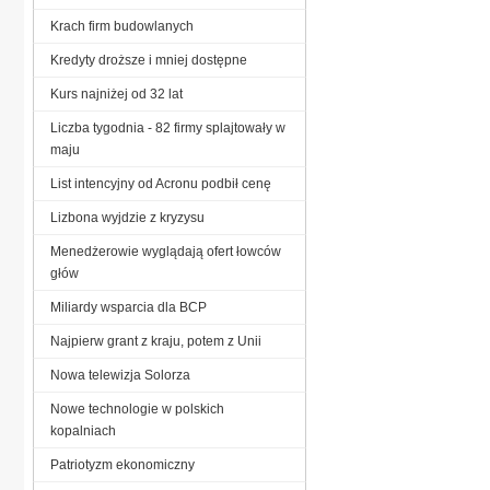
Krach firm budowlanych
Kredyty droższe i mniej dostępne
Kurs najniżej od 32 lat
Liczba tygodnia - 82 firmy splajtowały w
maju
List intencyjny od Acronu podbił cenę
Lizbona wyjdzie z kryzysu
Menedżerowie wyglądają ofert łowców
głów
Miliardy wsparcia dla BCP
Najpierw grant z kraju, potem z Unii
Nowa telewizja Solorza
Nowe technologie w polskich
kopalniach
Patriotyzm ekonomiczny