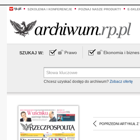
SZKOLENIA I KONFERENCJE
POZNAJ NASZE PRODUKTY
E-SKLE
Prawo
Ekonomia i biznes
SZUKAJ W:
Chcesz uzyskać dostęp do archiwum?
Zobacz ofertę
POPRZEDNI ARTYKUŁ Z