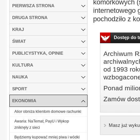
komórkowych (s
PIERWSZA STRONA
internetowego 
DRUGA STRONA
pochodziło z k
KRAJ
Dostęp do tr
ŚWIAT
Archiwum Rz
PUBLICYSTYKA, OPINIE
archiwalnyc
KULTURA
od 1993 roku
wzbogacone
NAUKA
Ponad milio
SPORT
Zamów dostę
EKONOMIA
Alior obniża klientom domowe rachunki
Awaria: NaTemat, PayU i Wykop
Masz już wyku
zniknęły z sieci
Będziemy kupować mniej piwa i wódki