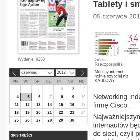
Tablety i s
05 czerwca 201
Wydanie:
9250
źródło:
Rzeczpospolita
Mobilny internet
czerwiec
2012
«
»
rośnie szybciej niż
KABLOWY
PN
WT
ŚR
CZ
PT
SB
ND
1
2
3
Networking Ind
4
5
6
7
8
9
10
firmę Cisco.
11
12
13
14
15
16
17
18
19
20
21
22
23
24
Najważniejszym
25
26
27
28
29
30
internautów bę
do sieci, czyli
SPIS TREŚCI