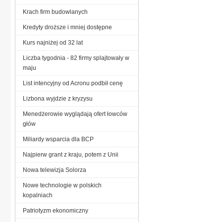
Krach firm budowlanych
Kredyty droższe i mniej dostępne
Kurs najniżej od 32 lat
Liczba tygodnia - 82 firmy splajtowały w
maju
List intencyjny od Acronu podbił cenę
Lizbona wyjdzie z kryzysu
Menedżerowie wyglądają ofert łowców
głów
Miliardy wsparcia dla BCP
Najpierw grant z kraju, potem z Unii
Nowa telewizja Solorza
Nowe technologie w polskich
kopalniach
Patriotyzm ekonomiczny