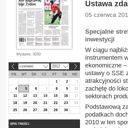
Ustawa zda
05 czerwca 2012
Specjalne str
inwestycji
W ciągu najbliż
Wydanie:
9250
instrumentem w
ekonomiczne – n
czerwiec
2012
«
»
ustawy o SSE z
PN
WT
ŚR
CZ
PT
SB
ND
atrakcyjności s
1
2
3
zachętę do lok
4
5
6
7
8
9
10
sektorach prod
11
12
13
14
15
16
17
18
19
20
21
22
23
24
Podstawową za
25
26
27
28
29
30
podatkach doch
2010 w ten spos
SPIS TREŚCI