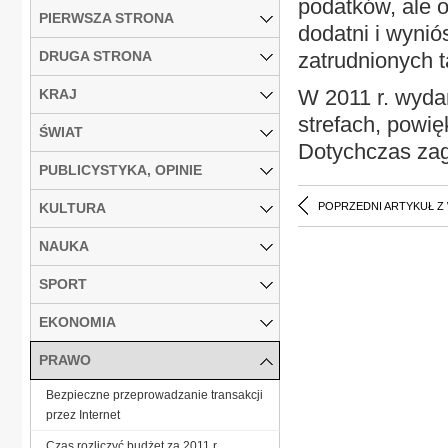
podatków, ale o
PIERWSZA STRONA
dodatni i wynió
DRUGA STRONA
zatrudnionych 
W 2011 r. wyda
KRAJ
strefach, powię
ŚWIAT
Dotychczas zag
PUBLICYSTYKA, OPINIE
KULTURA
POPRZEDNI ARTYKUŁ Z
NAUKA
SPORT
EKONOMIA
PRAWO
Bezpieczne przeprowadzanie transakcji
przez Internet
Czas rozliczyć budżet za 2011 r.