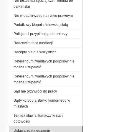
Nie jesteś już sędzią, czyli Temida po
bałkańsku
Nie widać kryzysu na rynku prawnym
Podatkowy kłopot z łotewską stalą
Policjanci przypilnują ochroniarzy
Radcowie chcą mediacji
Recepty nie dla wszystkich
Referendum: wadliwych podpisów nie
można uzupełnić
Referendum: wadliwych podpisów nie
można uzupełnić
Sąd nie przywróci do pracy
Sądy korygują stawki komornego w
miastach
Temida stawia tłumaczy w stan
gotowości
Ustawa zdała egzamin