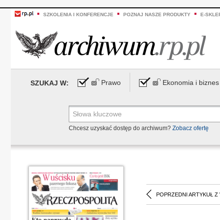
SZKOLENIA I KONFERENCJE
POZNAJ NASZE PRODUKTY
E-SKLE
Prawo
Ekonomia i biznes
SZUKAJ W:
Chcesz uzyskać dostęp do archiwum?
Zobacz ofertę
POPRZEDNI ARTYKUŁ Z