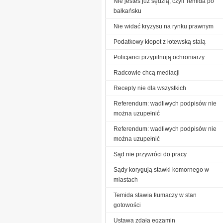
Nie jesteś już sędzią, czyli Temida po
bałkańsku
Nie widać kryzysu na rynku prawnym
Podatkowy kłopot z łotewską stalą
Policjanci przypilnują ochroniarzy
Radcowie chcą mediacji
Recepty nie dla wszystkich
Referendum: wadliwych podpisów nie
można uzupełnić
Referendum: wadliwych podpisów nie
można uzupełnić
Sąd nie przywróci do pracy
Sądy korygują stawki komornego w
miastach
Temida stawia tłumaczy w stan
gotowości
Ustawa zdała egzamin