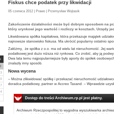
Fiskus chce podatek przy likwidacji
05 czerwca 2012 | Prawo | Przemysław Wojtasik
Zakończenie działalności może być dobrym sposobem na pr
który urynkowi jego wartość i rozliczy w kosztach. Urzędy je
Likwidowana spółka kapitałowa, która przekazuje majątek udziało
najnowsze stanowisko fiskusa. Ma ukrócić popularny ostatnio sp
Załóżmy, że spółka z o.o. ma od wielu lat nieruchomość. Jej wart
podatkowej jest dużo niższa niż rynkowa. Co zrobić, aby ją podwy
Dwa lata temu najpopularniejsze były aporty do spółek osobowych
znalazły inny sposób.
D
Nowa wycena
3
– Można zlikwidować spółkę i przekazać nieruchomość udziałowco
10
doradca podatkowy, partner w Accreo Taxand. – Wprawdzie uzysk
17
24
Dostęp do treści Archiwum.rp.pl jest płatny.
Archiwum Rzeczpospolitej to wygodna wyszukiwarka archiw