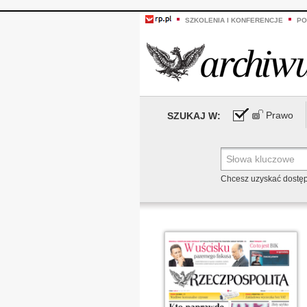
SZKOLENIA I KONFERENCJE
PO
Prawo
SZUKAJ W:
Chcesz uzyskać dostę