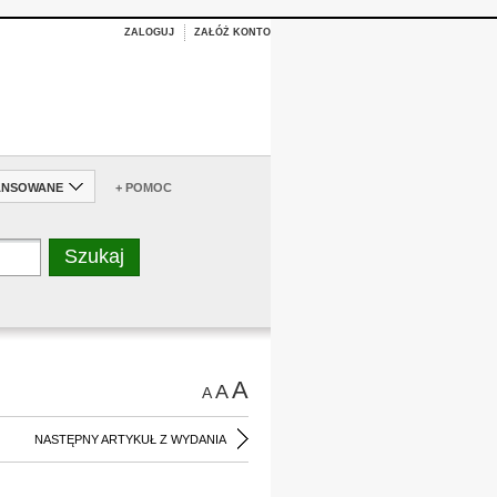
ZALOGUJ
ZAŁÓŻ KONTO
ANSOWANE
+ POMOC
A
A
A
NASTĘPNY ARTYKUŁ Z WYDANIA