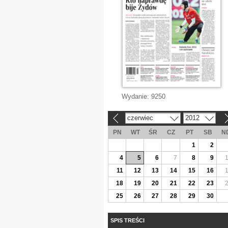
Wydanie:
9250
czerwiec
2012
«
»
PN
WT
ŚR
CZ
PT
SB
N
1
2
4
5
6
7
8
9
11
12
13
14
15
16
18
19
20
21
22
23
25
26
27
28
29
30
SPIS TREŚCI