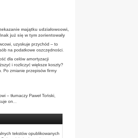
zekazanie majątku udziałowcowi,
dnak już się w tym zorientowały
wcowi, uzyskuje przychód – to
osób na podatkowe oszczędności.
ość dla celów amortyzacji
ższyć i rozliczyć większe koszty?
. Po zmianie przepisów firmy
wi – tłumaczy Paweł Toński,
uje on...
alnych tekstów opublikowanych