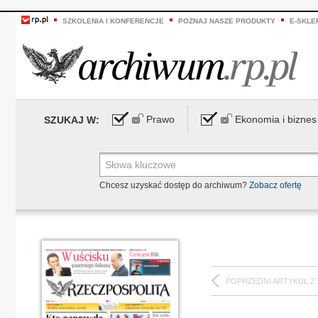
SZKOLENIA I KONFERENCJE
POZNAJ NASZE PRODUKTY
E-SKLE
Prawo
Ekonomia i biznes
SZUKAJ W:
Chcesz uzyskać dostęp do archiwum?
Zobacz ofertę
POPRZEDNI ARTYKUŁ Z