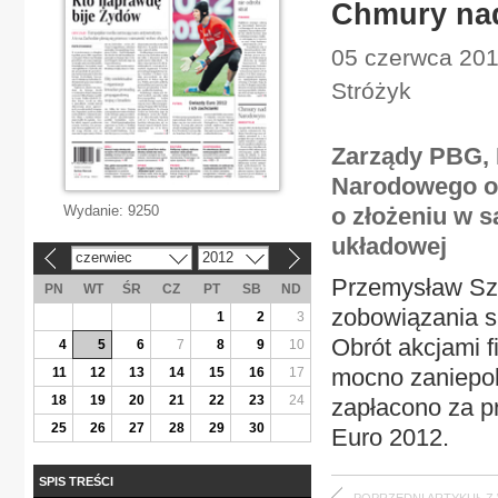
Chmury na
05 czerwca 2012
Stróżyk
Zarządy PBG, 
Narodowego or
Wydanie:
9250
o złożeniu w s
układowej
czerwiec
2012
«
»
Przemysław Szk
PN
WT
ŚR
CZ
PT
SB
ND
zobowiązania sp
1
2
3
Obrót akcjami f
4
5
6
7
8
9
10
mocno zaniepok
11
12
13
14
15
16
17
18
19
20
21
22
23
24
zapłacono za p
25
26
27
28
29
30
Euro 2012.
SPIS TREŚCI