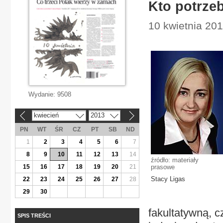
Kto potrzeb
10 kwietnia 201
Wydanie:
9508
kwiecień
2013
«
»
PN
WT
ŚR
CZ
PT
SB
ND
1
2
3
4
5
6
7
8
9
10
11
12
13
14
źródło: materiały
15
16
17
18
19
20
21
prasowe
Stacy Ligas
22
23
24
25
26
27
28
29
30
fakultatywną, c
SPIS TREŚCI