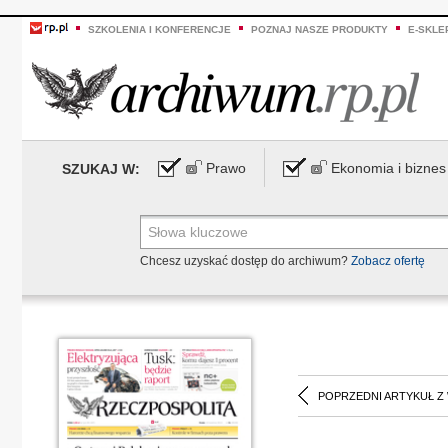
SZKOLENIA I KONFERENCJE
POZNAJ NASZE PRODUKTY
E-SKLE
Prawo
Ekonomia i biznes
SZUKAJ W:
Chcesz uzyskać dostęp do archiwum?
Zobacz ofertę
POPRZEDNI ARTYKUŁ Z