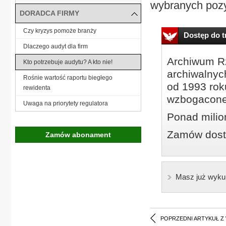
wybranych pozy
DORADCA FIRMY
Czy kryzys pomoże branży
Dostęp do tr
Dlaczego audyt dla firm
Archiwum Rz
Kto potrzebuje audytu? A kto nie!
archiwalnyc
Rośnie wartość raportu biegłego
od 1993 roku
rewidenta
wzbogacone
Uwaga na priorytety regulatora
Ponad milio
Zamów dostę
Zamów abonament
Masz już wyku
POPRZEDNI ARTYKUŁ Z