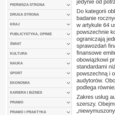
jedynie od potr
PIERWSZA STRONA
Do kategorii ob
DRUGA STRONA
badanie roczny
w artykule 64 u
KRAJ
powszechnie ko
PUBLICYSTYKA, OPINIE
ograniczają jed
ŚWIAT
sprawozdań fin
finansowe emit
KULTURA
obowiązkowi pr
NAUKA
standardami ni
powszechną i o
SPORT
audytorów. Obo
EKONOMIA
podlega również
KARIERA I BIZNES
Zakres usług au
PRAWO
szerszy. Obejm
„niewymuszonyc
PRAWO I PRAKTYKA