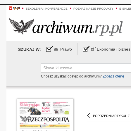
SZKOLENIA I KONFERENCJE
POZNAJ NASZE PRODUKTY
E-SKLE
Prawo
Ekonomia i biznes
SZUKAJ W:
Chcesz uzyskać dostęp do archiwum?
Zobacz ofertę
POPRZEDNI ARTYKUŁ Z