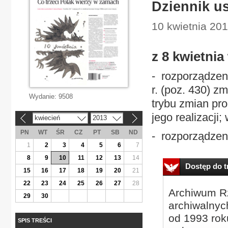
Dziennik u
10 kwietnia 201
z 8 kwietnia
- rozporządzeni
r. (poz. 430) z
Wydanie:
9508
trybu zmian pr
jego realizacji;
kwiecień
2013
«
»
PN
WT
ŚR
CZ
PT
SB
ND
- rozporządzeni
1
2
3
4
5
6
7
8
9
10
11
12
13
14
Dostęp do tr
15
16
17
18
19
20
21
22
23
24
25
26
27
28
Archiwum Rz
29
30
archiwalnyc
od 1993 roku
SPIS TREŚCI