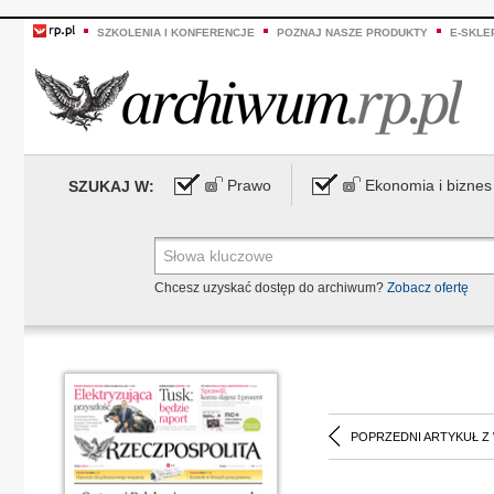
SZKOLENIA I KONFERENCJE
POZNAJ NASZE PRODUKTY
E-SKLE
Prawo
Ekonomia i biznes
SZUKAJ W:
Chcesz uzyskać dostęp do archiwum?
Zobacz ofertę
POPRZEDNI ARTYKUŁ Z