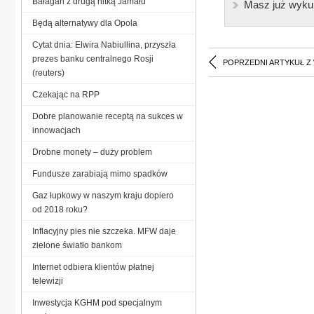
Bałagan z drugą nitką Jamału
Masz już wyku
Będą alternatywy dla Opola
Cytat dnia: Elwira Nabiullina, przyszła
prezes banku centralnego Rosji
POPRZEDNI ARTYKUŁ Z
(reuters)
Czekając na RPP
Dobre planowanie receptą na sukces w
innowacjach
Drobne monety – duży problem
Fundusze zarabiają mimo spadków
Gaz łupkowy w naszym kraju dopiero
od 2018 roku?
Inflacyjny pies nie szczeka. MFW daje
zielone światło bankom
Internet odbiera klientów płatnej
telewizji
Inwestycja KGHM pod specjalnym