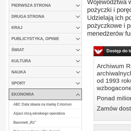
Województwa w
PIERWSZA STRONA
pożyczki i porę
DRUGA STRONA
Udzielają ich p
pożyczkowe i p
KRAJ
menedżerów fun
PUBLICYSTYKA, OPINIE
ŚWIAT
Dostęp do tr
KULTURA
Archiwum Rz
NAUKA
archiwalnyc
od 1993 roku
SPORT
wzbogacone
EKONOMIA
Ponad milio
ABC Data stawia na markę Colorovo
Zamów dostę
Azjaci chcą włoskiego operatora
Barometr „Rz”