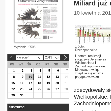
Miliard już
10 kwietnia 201
źródło:
Wydanie:
9508
Rzeczpospolita
Liderami realizacji
kwiecień
2013
«
»
inicjatywy Jeremie są
Wielkopolska i
PN
WT
ŚR
CZ
PT
SB
ND
Zachodniopomorskie.
Mazowsze wciąż
1
2
3
4
5
6
7
znajduje się w fazie
przygotowawczej.
8
9
10
11
12
13
14
15
16
17
18
19
20
21
zdecydowały się
22
23
24
25
26
27
28
29
30
Wielkopolskie, 
Zachodniopomor
SPIS TREŚCI