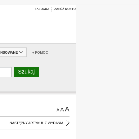
ZALOGUJ
ZAŁÓŻ KONTO
ANSOWANE
+ POMOC
A
A
A
NASTĘPNY ARTYKUŁ Z WYDANIA