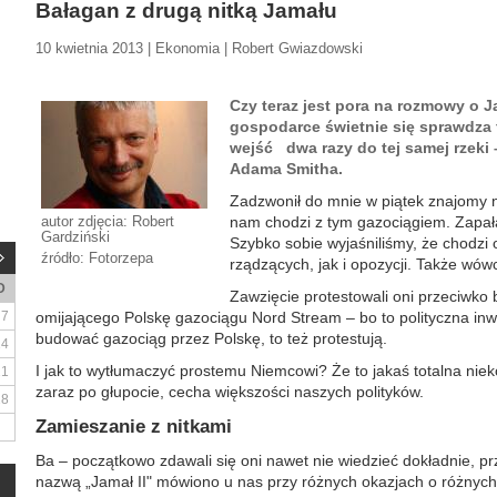
Bałagan z drugą nitką Jamału
10 kwietnia 2013 | Ekonomia | Robert Gwiazdowski
Czy teraz jest pora na rozmowy o J
gospodarce świetnie się sprawdza f
wejść dwa razy do tej samej rzeki 
Adama Smitha.
Zadzwonił do mnie w piątek znajomy n
autor zdjęcia: Robert
nam chodzi z tym gazociągiem. Zapał
Gardziński
Szybko sobie wyjaśniliśmy, że chodzi 
źródło: Fotorzepa
rządzących, jak i opozycji. Także wów
D
Zawzięcie protestowali oni przeciwko
7
omijającego Polskę gazociągu Nord Stream – bo to polityczna inwe
budować gazociąg przez Polskę, to też protestują.
14
I jak to wytłumaczyć prostemu Niemcowi? Że to jakaś totalna nie
21
zaraz po głupocie, cecha większości naszych polityków.
28
Zamieszanie z nitkami
Ba – początkowo zdawali się oni nawet nie wiedzieć dokładnie, p
nazwą „Jamał II" mówiono u nas przy różnych okazjach o różnych