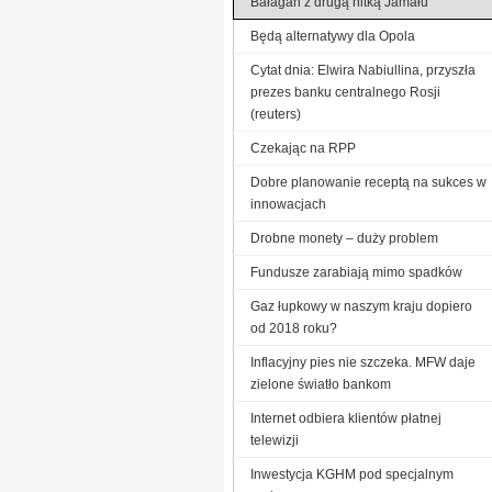
Bałagan z drugą nitką Jamału
Będą alternatywy dla Opola
Cytat dnia: Elwira Nabiullina, przyszła
prezes banku centralnego Rosji
(reuters)
Czekając na RPP
Dobre planowanie receptą na sukces w
innowacjach
Drobne monety – duży problem
Fundusze zarabiają mimo spadków
Gaz łupkowy w naszym kraju dopiero
od 2018 roku?
Inflacyjny pies nie szczeka. MFW daje
zielone światło bankom
Internet odbiera klientów płatnej
telewizji
Inwestycja KGHM pod specjalnym