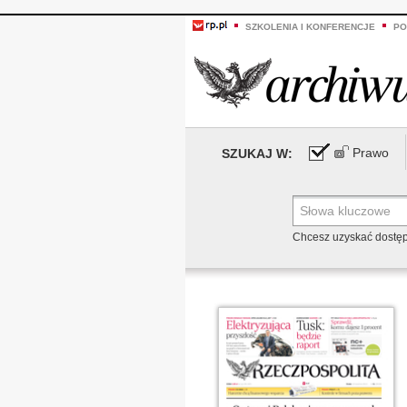
SZKOLENIA I KONFERENCJE
PO
Prawo
SZUKAJ W:
Chcesz uzyskać dostę