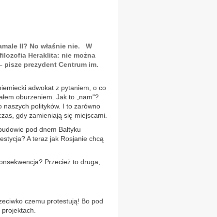
amale II? No właśnie nie. W
ilozofia Heraklita: nie można
– pisze prezydent Centrum im.
iemiecki adwokat z pytaniem, o co
ałem oburzeniem. Jak to „nam"?
o naszych polityków. I to zarówno
czas, gdy zamieniają się miejscami.
 budowie pod dnem Bałtyku
stycja? A teraz jak Rosjanie chcą
konsekwencja? Przecież to druga,
rzeciwko czemu protestują! Bo pod
 projektach.