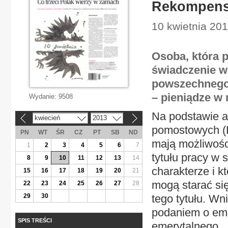
Rekompensa
10 kwietnia 201
Osoba, która p
świadczenie w
powszechnego 
– pieniądze w
Wydanie:
9508
Na podstawie ar
kwiecień
2013
«
»
pomostowych (D
PN
WT
ŚR
CZ
PT
SB
ND
mają możliwośc
1
2
3
4
5
6
7
tytułu pracy w
8
9
10
11
12
13
14
charakterze i 
15
16
17
18
19
20
21
mogą starać si
22
23
24
25
26
27
28
29
30
tego tytułu. Wn
podaniem o em
SPIS TREŚCI
emerytalnego.