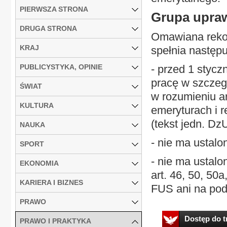
PIERWSZA STRONA
Grupa upra
DRUGA STRONA
Omawiana rekom
KRAJ
spełnia następu
PUBLICYSTYKA, OPINIE
- przed 1 stycz
pracę w szczeg
ŚWIAT
w rozumieniu ar
KULTURA
emeryturach i 
(tekst jedn. Dz
NAUKA
- nie ma ustal
SPORT
- nie ma ustal
EKONOMIA
art. 46, 50, 50
KARIERA I BIZNES
FUS ani na pods
PRAWO
Dostęp do tr
PRAWO I PRAKTYKA