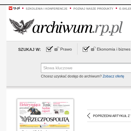
SZKOLENIA I KONFERENCJE
POZNAJ NASZE PRODUKTY
E-SKLE
Prawo
Ekonomia i biznes
SZUKAJ W:
Chcesz uzyskać dostęp do archiwum?
Zobacz ofertę
POPRZEDNI ARTYKUŁ Z