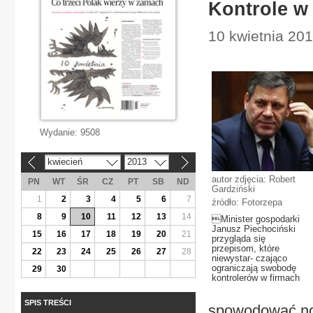
Kontrole w
10 kwietnia 20
Wydanie:
9508
kwiecień
2013
«
»
autor zdjęcia: Robert
PN
WT
ŚR
CZ
PT
SB
ND
Gardziński
1
2
3
4
5
6
7
źródło: Fotorzepa
8
9
10
11
12
13
14
Minister gospodarki
Janusz Piechociński
15
16
17
18
19
20
21
przygląda się
przepisom, które
22
23
24
25
26
27
28
niewystar- czająco
ograniczają swobodę
29
30
kontrolerów w firmach
SPIS TREŚCI
spowodować now