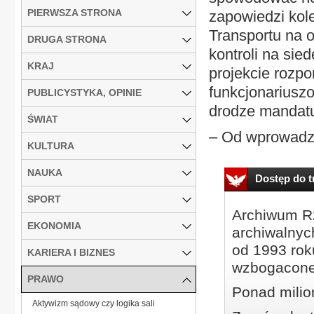
PIERWSZA STRONA
zapowiedzi kol
Transportu na 
DRUGA STRONA
kontroli na sie
KRAJ
projekcie rozp
funkcjonariusz
PUBLICYSTYKA, OPINIE
drodze mandatu
ŚWIAT
– Od wprowadze
KULTURA
NAUKA
Dostęp do tr
SPORT
Archiwum Rz
EKONOMIA
archiwalnyc
od 1993 roku
KARIERA I BIZNES
wzbogacone
PRAWO
Ponad milio
Aktywizm sądowy czy logika sali