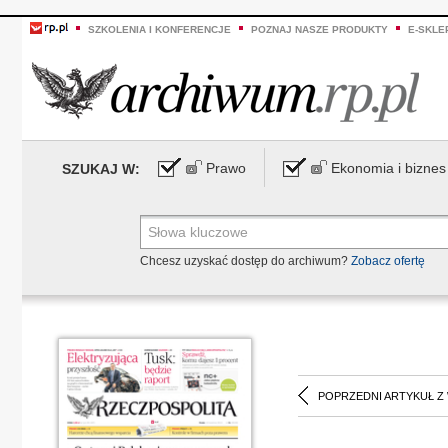
SZKOLENIA I KONFERENCJE
POZNAJ NASZE PRODUKTY
E-SKLE
Prawo
Ekonomia i biznes
SZUKAJ W:
Chcesz uzyskać dostęp do archiwum?
Zobacz ofertę
POPRZEDNI ARTYKUŁ Z