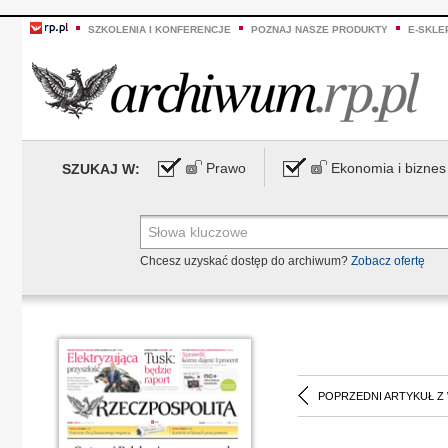
SZKOLENIA I KONFERENCJE
POZNAJ NASZE PRODUKTY
E-SKLE
Prawo
Ekonomia i biznes
SZUKAJ W:
Chcesz uzyskać dostęp do archiwum?
Zobacz ofertę
POPRZEDNI ARTYKUŁ Z