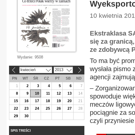
Wyeksport
10 kwietnia 201
Ekstraklasa S
się za granicą,
ze zdobywcą P
Wydanie:
9508
To ma być promo
wysłała pismo z
kwiecień
2013
«
»
agencji zajmuj
PN
WT
ŚR
CZ
PT
SB
ND
1
2
3
4
5
6
7
– Zorganizowan
8
9
10
11
12
13
14
spowoduje więk
15
16
17
18
19
20
21
meczów ligowyc
22
23
24
25
26
27
28
pociągnie za so
29
30
czyli przyniesie
SPIS TREŚCI