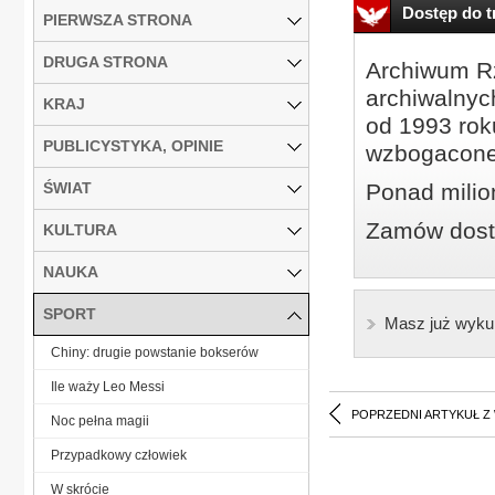
Dostęp do tr
PIERWSZA STRONA
DRUGA STRONA
Archiwum Rz
archiwalnyc
KRAJ
od 1993 roku
PUBLICYSTYKA, OPINIE
wzbogacone
ŚWIAT
Ponad milio
Zamów dostę
KULTURA
NAUKA
SPORT
Masz już wyku
Chiny: drugie powstanie bokserów
Ile waży Leo Messi
POPRZEDNI ARTYKUŁ Z
Noc pełna magii
Przypadkowy człowiek
W skrócie