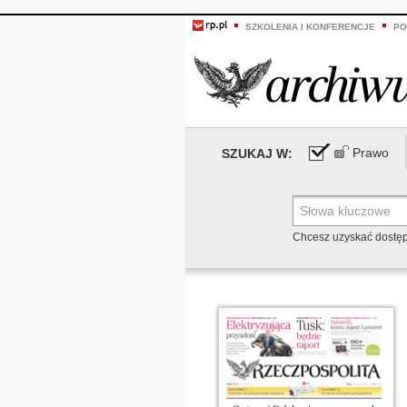
SZKOLENIA I KONFERENCJE
PO
Prawo
SZUKAJ W:
Chcesz uzyskać dostę