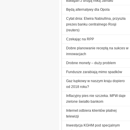
Bałagan z drugą nitką Jamału
Będą alternatywy dla Opola
Cytat dnia: Elwira Nabiullina, przyszła
prezes banku centralnego Rosji
(reuters)
Czekając na RPP
Dobre planowanie receptą na sukces w
innowacjach
Drobne monety – duży problem
Fundusze zarabiają mimo spadków
Gaz łupkowy w naszym kraju dopiero
od 2018 roku?
Inflacyjny pies nie szczeka. MFW daje
zielone światło bankom
Internet odbiera klientów płatnej
telewizji
Inwestycja KGHM pod specjalnym