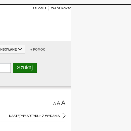
ZALOGUJ
ZAŁÓŻ KONTO
ANSOWANE
+ POMOC
A
A
A
NASTĘPNY ARTYKUŁ Z WYDANIA