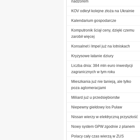
nadzorem
KOV odkrył kolejne złoża na Ukrainie
Kalendarium gospodarcze
Komputronik ściął ceny, dzięki czemu
zarobił więcej
Konsalnet i Impel już na lotniskach
Kryzysowe łatanie dziury
Liczba dnia: 384 mln euro inwestycji
zagranicznych w tym roku
Mieszkania już nie tanieją, ale tylko
poza aglomeracjami
Miliard już u przedsiębiorstw
Niepewny giełdowy los Puław
Nissan wierzy w elektryczną przyszłość
Nowy system GPW zgodnie z planem
Polacy cały czas wierzą w ZUS