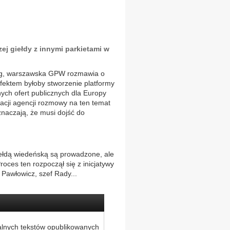
ej giełdy z innymi parkietami w
rg, warszawska GPW rozmawia o
efektem byłoby stworzenie platformy
nych ofert publicznych dla Europy
cji agencji rozmowy na ten temat
znaczają, że musi dojść do
łdą wiedeńską są prowadzone, ale
oces ten rozpoczął się z inicjatywy
 Pawłowicz, szef Rady...
alnych tekstów opublikowanych