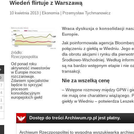
Wiedeń flirtuje z Warszawą
10 kwietnia 2013 | Ekonomia | Przemysław Tychmanowicz
Wraca dyskusja o konsolidacji nasz
Europie.
Jak poinformowała agencja Bloombe
połączeniu z giełdą w Wiedniu. Jego 
źródło:
dla obrotu akcjami i rynku dla pierwot
Rzeczpospolita
Środkowo-Wschodniej. Według informa
Od ponad roku
są na bardzo wstępnym etapie i nie o
aktywność inwestorów
transakcji.
w Europie mocno
rozczarowuje.
D
Nie za wszelką cenę
Zdaniem specjalistów
będzie to sprzyjać
7
procesom
– Wstępne rozmowy między GPW i gie
14
konsolidacyjnym
nie mają one charakteru wiążącego. Pr
europejskich giełd
21
giełdy w Wiedniu – potwierdza Leszek
28
Dostęp do treści Archiwum.rp.pl jest płatny.
Archiwum Rzeczpospolitej to wygodna wyszukiwarka archiw