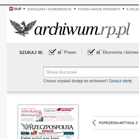
SZKOLENIA I KONFERENCJE
POZNAJ NASZE PRODUKTY
E-SKLE
Prawo
Ekonomia i biznes
SZUKAJ W:
Chcesz uzyskać dostęp do archiwum?
Zobacz ofertę
POPRZEDNI ARTYKUŁ Z