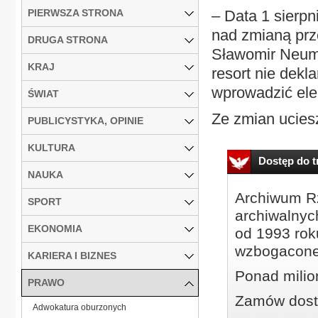
PIERWSZA STRONA
– Data 1 sierpn
nad zmianą prz
DRUGA STRONA
Sławomir Neuma
KRAJ
resort nie dekl
wprowadzić ele
ŚWIAT
Ze zmian ucieszą
PUBLICYSTYKA, OPINIE
KULTURA
Dostęp do tr
NAUKA
Archiwum Rz
SPORT
archiwalnyc
EKONOMIA
od 1993 roku
wzbogacone
KARIERA I BIZNES
Ponad milio
PRAWO
Zamów dostę
Adwokatura oburzonych