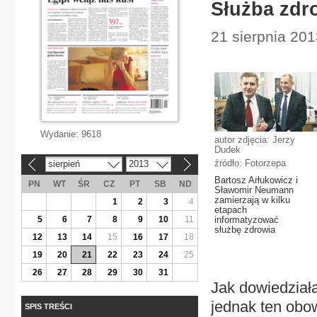
Służba zdr
21 sierpnia 201
Wydanie:
9618
autor zdjęcia: Jerzy
Dudek
źródło: Fotorzepa
sierpień
2013
«
»
Bartosz Arłukowicz i
PN
WT
ŚR
CZ
PT
SB
ND
Sławomir Neumann
zamierzają w kilku
1
2
3
4
etapach
5
6
7
8
9
10
11
informatyzować
służbę zdrowia
12
13
14
15
16
17
18
19
20
21
22
23
24
25
26
27
28
29
30
31
Jak dowiedział
jednak ten obo
SPIS TREŚCI