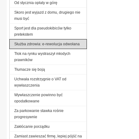
Od stycznia opłaty w górę
Skoro jest wyjazd z domu, drugiego nie
musi być
Sport jest dla pseudokibiców tylko
pretekstem
Służba zdrowia: e-rewolucja odwołana
Tłok na rynku wystraszył młodych
prawników
Tłumacze się boją
Uchwała rozstrzygnie o VAT od
wywłaszczenia
Wywłaszczenie powinno być
opodatkowane
Za parkowanie stawka rośnie
progresywnie
Zakłócanie porządku
Zamiast zawieszać firmę, lepiej pójść na