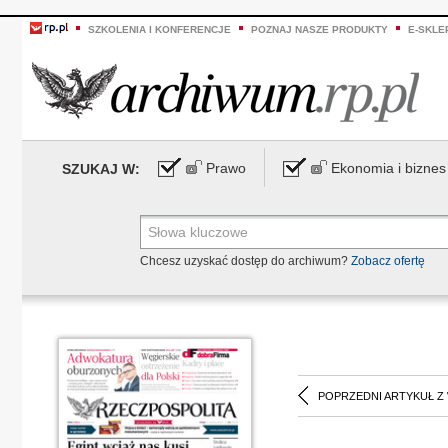
SZKOLENIA I KONFERENCJE
POZNAJ NASZE PRODUKTY
E-SKLE
Prawo
Ekonomia i biznes
SZUKAJ W:
Chcesz uzyskać dostęp do archiwum?
Zobacz ofertę
POPRZEDNI ARTYKUŁ Z