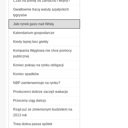
Czas na polisę od zamachu i wojny?
Gwałtownie tracą waluty azjatyckich
tygrysów
Jaki rynek gazu nad Wisłą
Kalendarium gospodarcze
Kiedy lepiej bez giełdy
Kompania Węglowa nie chce pomocy
publicznej
Koniec pokoju na rynku obligacji
Koniec spadków
NBP zainterweniuje na rynku?
Producenci dobrze zaczęli wakacje
Przeceny ciąg dalszy
Rząd już ze zmienionym budżetem na
2013 rok
Trwa dobra passa spółek