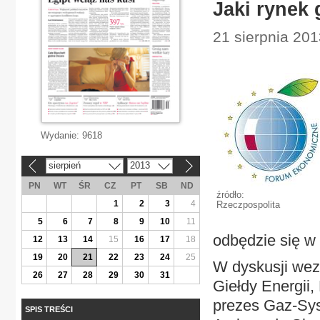
Jaki rynek
21 sierpnia 201
Wydanie:
9618
sierpień
2013
«
»
PN
WT
ŚR
CZ
PT
SB
ND
źródło:
1
2
3
4
Rzeczpospolita
5
6
7
8
9
10
11
odbędzie się w
12
13
14
15
16
17
18
19
20
21
22
23
24
25
W dyskusji wez
26
27
28
29
30
31
Giełdy Energii
prezes Gaz-Sys
SPIS TREŚCI