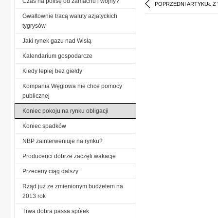
Czas na polisę od zamachu i wojny?
POPRZEDNI ARTYKUŁ Z
Gwałtownie tracą waluty azjatyckich
tygrysów
Jaki rynek gazu nad Wisłą
Kalendarium gospodarcze
Kiedy lepiej bez giełdy
Kompania Węglowa nie chce pomocy
publicznej
Koniec pokoju na rynku obligacji
Koniec spadków
NBP zainterweniuje na rynku?
Producenci dobrze zaczęli wakacje
Przeceny ciąg dalszy
Rząd już ze zmienionym budżetem na
2013 rok
Trwa dobra passa spółek