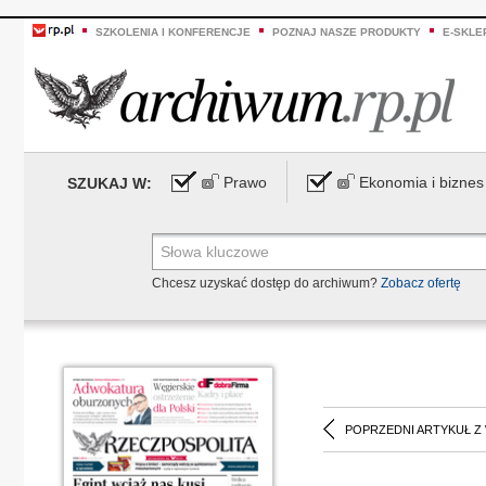
SZKOLENIA I KONFERENCJE
POZNAJ NASZE PRODUKTY
E-SKLE
Prawo
Ekonomia i biznes
SZUKAJ W:
Chcesz uzyskać dostęp do archiwum?
Zobacz ofertę
POPRZEDNI ARTYKUŁ Z