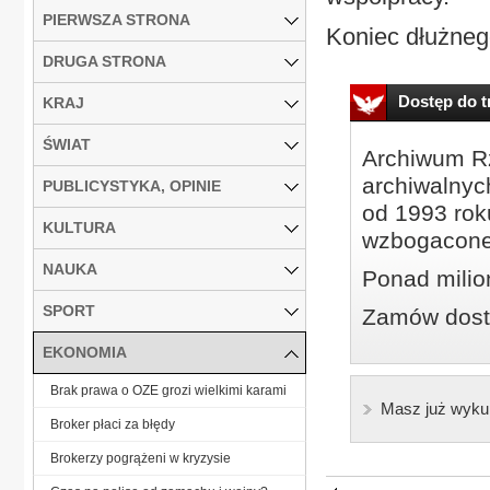
PIERWSZA STRONA
Koniec dłużnego
DRUGA STRONA
Dostęp do tr
KRAJ
ŚWIAT
Archiwum Rz
archiwalnyc
PUBLICYSTYKA, OPINIE
od 1993 roku
KULTURA
wzbogacone
NAUKA
Ponad milio
SPORT
Zamów dostę
EKONOMIA
Brak prawa o OZE grozi wielkimi karami
Masz już wyku
Broker płaci za błędy
Brokerzy pogrążeni w kryzysie