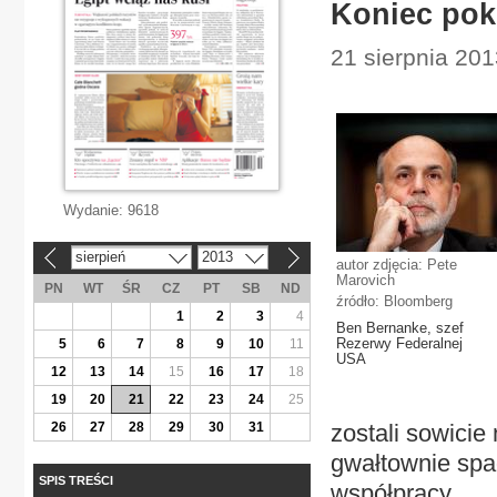
Koniec poko
21 sierpnia 201
Wydanie:
9618
sierpień
2013
«
»
autor zdjęcia: Pete
Marovich
PN
WT
ŚR
CZ
PT
SB
ND
źródło: Bloomberg
1
2
3
4
Ben Bernanke, szef
Rezerwy Federalnej
5
6
7
8
9
10
11
USA
12
13
14
15
16
17
18
19
20
21
22
23
24
25
26
27
28
29
30
31
zostali sowicie
gwałtownie spad
SPIS TREŚCI
współpracy.