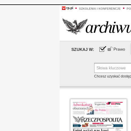
SZKOLENIA I KONFERENCJE
PO
Prawo
SZUKAJ W:
Chcesz uzyskać dostę