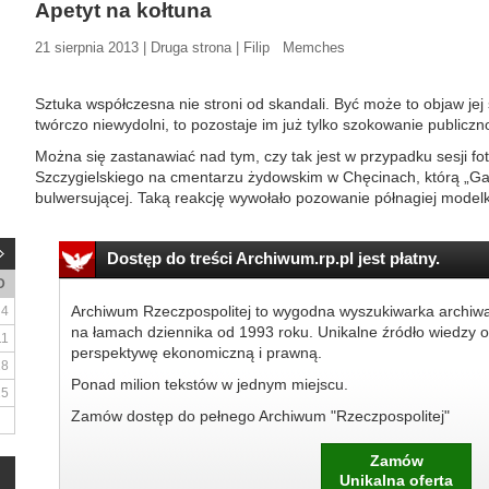
Apetyt na kołtuna
21 sierpnia 2013 | Druga strona | Filip Memches
Sztuka współczesna nie stroni od skandali. Być może to objaw jej sc
twórczo niewydolni, to pozostaje im już tylko szokowanie publiczno
Można się zastanawiać nad tym, czy tak jest w przypadku sesji fo
Szczygielskiego na cmentarzu żydowskim w Chęcinach, którą „Ga
bulwersującej. Taką reakcję wywołało pozowanie półnagiej modelki
Dostęp do treści Archiwum.rp.pl jest płatny.
D
Archiwum Rzeczpospolitej to wygodna wyszukiwarka archiw
4
na łamach dziennika od 1993 roku. Unikalne źródło wiedzy o
11
perspektywę ekonomiczną i prawną.
18
Ponad milion tekstów w jednym miejscu.
25
Zamów dostęp do pełnego Archiwum "Rzeczpospolitej"
Zamów
Unikalna oferta