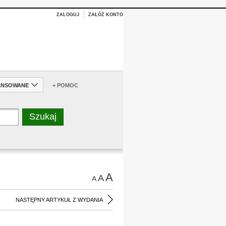
ZALOGUJ
ZAŁÓŻ KONTO
ANSOWANE
+ POMOC
A
A
A
NASTĘPNY ARTYKUŁ Z WYDANIA