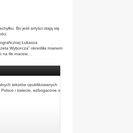
hyłku. Bo jeśli artyści stają się
ści.
tograficznej Łukasza
zeta Wyborcza" określiła mianem
 na tle macew....
alnych tekstów opublikowanych
 Polsce i świecie, wzbogacone o