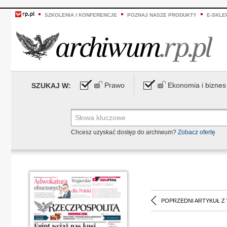
SZKOLENIA I KONFERENCJE
POZNAJ NASZE PRODUKTY
E-SKLE
Prawo
Ekonomia i biznes
SZUKAJ W:
Chcesz uzyskać dostęp do archiwum?
Zobacz ofertę
POPRZEDNI ARTYKUŁ Z