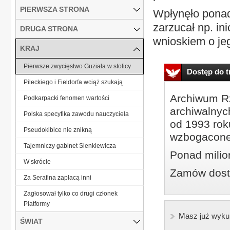
PIERWSZA STRONA
Wpłynęło ponad
zarzucał np. i
DRUGA STRONA
wnioskiem o jeg
KRAJ
Pierwsze zwycięstwo Guziała w stolicy
Dostęp do tr
Pileckiego i Fieldorfa wciąż szukają
Archiwum Rz
Podkarpacki fenomen wartości
archiwalnyc
Polska specyfika zawodu nauczyciela
od 1993 roku
Pseudokibice nie znikną
wzbogacone
Tajemniczy gabinet Sienkiewicza
Ponad milio
W skrócie
Zamów dostę
Za Serafina zapłacą inni
Zagłosował tylko co drugi członek
Platformy
Masz już wyku
ŚWIAT