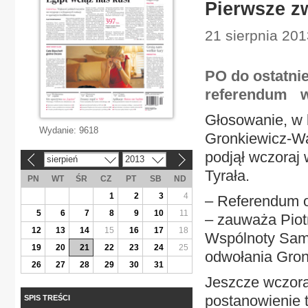
Pierwsze z
21 sierpnia 201
PO do ostatnie
referendum w
Głosowanie, w 
Wydanie:
9618
Gronkiewicz-Wal
podjął wczoraj
sierpień
2013
«
»
Tyrała.
PN
WT
ŚR
CZ
PT
SB
ND
1
2
3
4
– Referendum o
5
6
7
8
9
10
11
– zauważa Piotr
12
13
14
15
16
17
18
Wspólnoty Samo
19
20
21
22
23
24
25
odwołania Gron
26
27
28
29
30
31
Jeszcze wczora
postanowienie t
SPIS TREŚCI