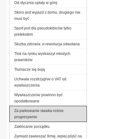
Od stycznia opłaty w górę
Skoro jest wyjazd z domu, drugiego nie
musi być
Sport jest dla pseudokibiców tylko
pretekstem
Służba zdrowia: e-rewolucja odwołana
Tłok na rynku wystraszył młodych
prawników
Tłumacze się boją
Uchwała rozstrzygnie o VAT od
wywłaszczenia
Wywłaszczenie powinno być
opodatkowane
Za parkowanie stawka rośnie
progresywnie
Zakłócanie porządku
Zamiast zawieszać firmę, lepiej pójść na