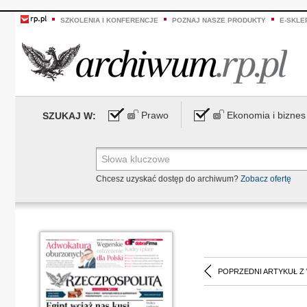
SZKOLENIA I KONFERENCJE
POZNAJ NASZE PRODUKTY
E-SKLE
Prawo
Ekonomia i biznes
SZUKAJ W:
Chcesz uzyskać dostęp do archiwum?
Zobacz ofertę
POPRZEDNI ARTYKUŁ Z