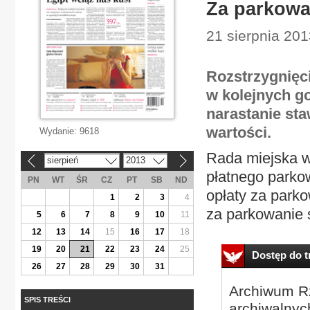
Za parkowa
21 sierpnia 201
Rozstrzygnięc
w kolejnych g
narastanie sta
wartości.
Wydanie:
9618
Rada miejska w
sierpień
2013
«
»
płatnego parko
PN
WT
ŚR
CZ
PT
SB
ND
opłaty za parko
1
2
3
4
za parkowanie 
5
6
7
8
9
10
11
12
13
14
15
16
17
18
19
20
21
22
23
24
25
Dostęp do tr
26
27
28
29
30
31
Archiwum Rz
SPIS TREŚCI
archiwalnyc