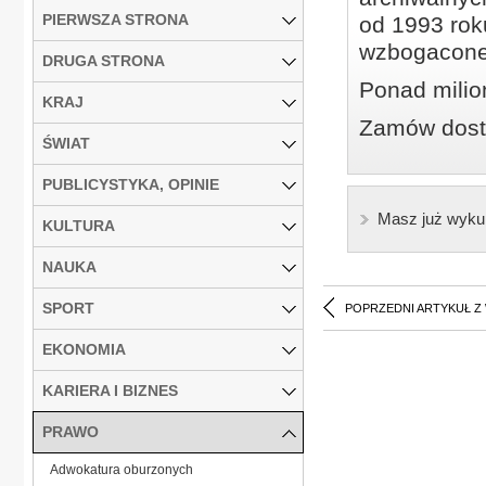
PIERWSZA STRONA
od 1993 roku
wzbogacone
DRUGA STRONA
Ponad milio
KRAJ
Zamów dostę
ŚWIAT
PUBLICYSTYKA, OPINIE
Masz już wyku
KULTURA
NAUKA
SPORT
POPRZEDNI ARTYKUŁ Z
EKONOMIA
KARIERA I BIZNES
PRAWO
Adwokatura oburzonych