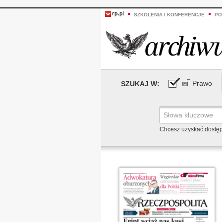
SZKOLENIA I KONFERENCJE
PO
Prawo
SZUKAJ W:
Chcesz uzyskać dostę