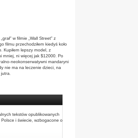
grał" w filmie „Wall Street" z
go filmu przechodziłem kiedyś koło
o. Kupiłem lepszy model, z
 mniej, ni więcej jak $12000. Po
beralno-neokonserwatywni mandaryni
y nie ma na leczenie dzieci, na
jutra.
alnych tekstów opublikowanych
 Polsce i świecie, wzbogacone o