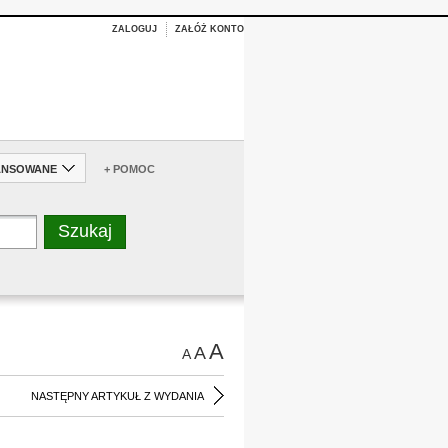
ZALOGUJ
ZAŁÓŻ KONTO
ANSOWANE
+ POMOC
A
A
A
NASTĘPNY ARTYKUŁ Z WYDANIA