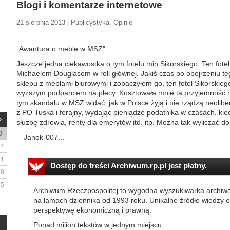
Blogi i komentarze internetowe
21 sierpnia 2013 | Publicystyka, Opinie
„Awantura o meble w MSZ"
Jeszcze jedna ciekawostka o tym fotelu min Sikorskiego. Ten fotel „
Michaelem Douglasem w roli głównej. Jakiś czas po obejrzeniu te
sklepu z meblami biurowymi i zobaczyłem go, ten fotel Sikorskieg
wyższym podparciem na plecy. Kosztowała mnie ta przyjemność ni
tym skandalu w MSZ widać, jak w Polsce żyją i nie rządzą neoli
z PO Tuska i ferajny, wydając pieniądze podatnika w czasach, kied
służbę zdrowia, renty dla emerytów itd. itp. Można tak wyliczać do 
D
—Janek-007...
4
11
Dostęp do treści Archiwum.rp.pl jest płatny.
18
25
Archiwum Rzeczpospolitej to wygodna wyszukiwarka archiw
na łamach dziennika od 1993 roku. Unikalne źródło wiedzy o
perspektywę ekonomiczną i prawną.
Ponad milion tekstów w jednym miejscu.