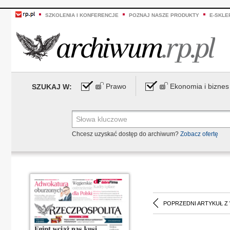
SZKOLENIA I KONFERENCJE
POZNAJ NASZE PRODUKTY
E-SKLE
Prawo
Ekonomia i biznes
SZUKAJ W:
Chcesz uzyskać dostęp do archiwum?
Zobacz ofertę
POPRZEDNI ARTYKUŁ Z