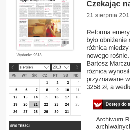
Czekając na
21 sierpnia 201
Reforma emeryt
było obniżenie 
różnica między
nowego rośnie. 
Wydanie:
9618
Bartosz Marczu
sierpień
2013
«
»
różnica wynosił
PN
WT
ŚR
CZ
PT
SB
ND
przyznawane we
1
2
3
4
3258 zł, a wed
5
6
7
8
9
10
11
12
13
14
15
16
17
18
Dostęp do tr
19
20
21
22
23
24
25
26
27
28
29
30
31
Archiwum Rz
archiwalnyc
SPIS TREŚCI