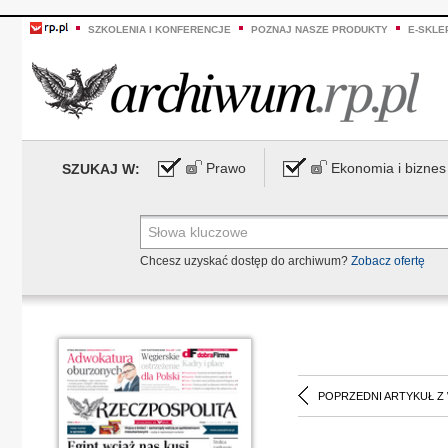
SZKOLENIA I KONFERENCJE
POZNAJ NASZE PRODUKTY
E-SKLE
Prawo
Ekonomia i biznes
SZUKAJ W:
Chcesz uzyskać dostęp do archiwum?
Zobacz ofertę
POPRZEDNI ARTYKUŁ Z