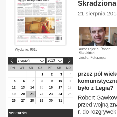
Skradziona 
21 sierpnia 201
autor zdjęcia: Robert
Wydanie:
9618
Gardziński
źródło: Fotorzepa
sierpień
2013
«
»
PN
WT
ŚR
CZ
PT
SB
ND
przez pół wie
1
2
3
4
komunistyczne.
5
6
7
8
9
10
11
było z Legią?
12
13
14
15
16
17
18
19
20
21
22
23
24
25
Robert Gawkows
26
27
28
29
30
31
przed wojną zn
r. do rozgrywe
SPIS TREŚCI