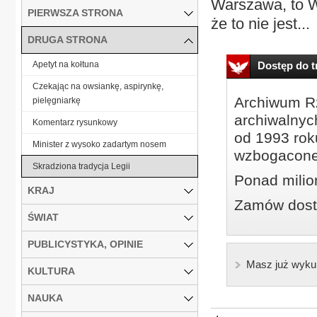
Warszawa, to W
PIERWSZA STRONA
że to nie jest...
DRUGA STRONA
Apetyt na kołtuna
Dostęp do tr
Czekając na owsiankę, aspirynkę,
Archiwum Rz
pielęgniarkę
archiwalnyc
Komentarz rysunkowy
od 1993 roku
Minister z wysoko zadartym nosem
wzbogacone
Skradziona tradycja Legii
Ponad milio
KRAJ
Zamów dostę
ŚWIAT
PUBLICYSTYKA, OPINIE
Masz już wyku
KULTURA
NAUKA