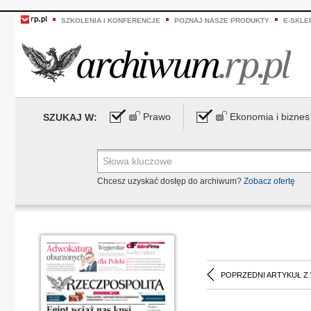
SZKOLENIA I KONFERENCJE
POZNAJ NASZE PRODUKTY
E-SKLE
Prawo
Ekonomia i biznes
SZUKAJ W:
Chcesz uzyskać dostęp do archiwum?
Zobacz ofertę
POPRZEDNI ARTYKUŁ Z