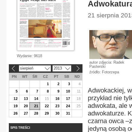
Adwokatur
21 sierpnia 201
Wydanie:
9618
autor zdjęcia: Radek
Pasterski
sierpień
2013
«
»
źródło: Fotorzepa
PN
WT
ŚR
CZ
PT
SB
ND
1
2
3
4
Adwokackiej, w
5
6
7
8
9
10
11
przykład nie t
12
13
14
15
16
17
18
adwokata, ale w
19
20
21
22
23
24
25
adwokaturze. K
26
27
28
29
30
31
czarna owca –z
jedyną osobą o
SPIS TREŚCI