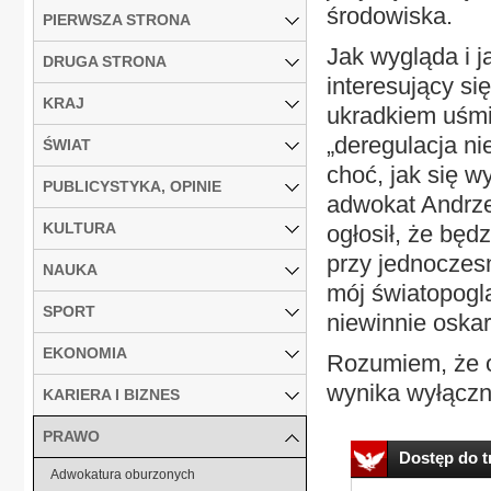
środowiska.
PIERWSZA STRONA
Jak wygląda i j
DRUGA STRONA
interesujący si
KRAJ
ukradkiem uśmi
„deregulacja nie
ŚWIAT
choć, jak się w
PUBLICYSTYKA, OPINIE
adwokat Andrzej
KULTURA
ogłosił, że będ
przy jednoczes
NAUKA
mój światopogl
SPORT
niewinnie oska
EKONOMIA
Rozumiem, że o
wynika wyłączni
KARIERA I BIZNES
PRAWO
Dostęp do tr
Adwokatura oburzonych