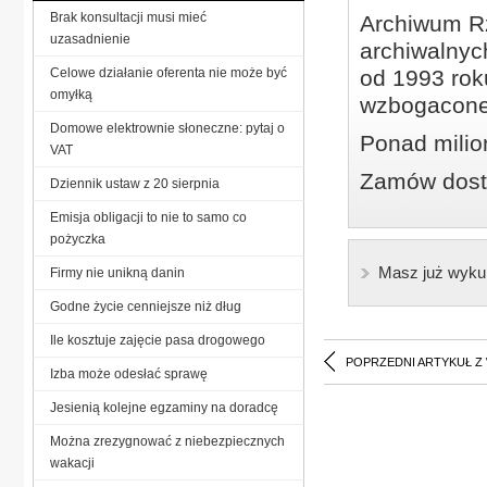
Brak konsultacji musi mieć
Archiwum Rz
uzasadnienie
archiwalnyc
Celowe działanie oferenta nie może być
od 1993 roku
omyłką
wzbogacone
Domowe elektrownie słoneczne: pytaj o
Ponad milio
VAT
Zamów dostę
Dziennik ustaw z 20 sierpnia
Emisja obligacji to nie to samo co
pożyczka
Masz już wyku
Firmy nie unikną danin
Godne życie cenniejsze niż dług
Ile kosztuje zajęcie pasa drogowego
POPRZEDNI ARTYKUŁ Z
Izba może odesłać sprawę
Jesienią kolejne egzaminy na doradcę
Można zrezygnować z niebezpiecznych
wakacji