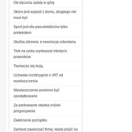
Od stycznia opłaty w górę
Skoro jest wyjazd z domu, drugiego nie
musi być
Sport jest dla pseudokibiców tylko
pretekstem
Służba zdrowia: e-rewolucja odwołana
Tłok na rynku wystraszył młodych
prawników
Tłumacze się boją
Uchwała rozstrzygnie o VAT od
wywłaszczenia
Wywłaszczenie powinno być
opodatkowane
Za parkowanie stawka rośnie
progresywnie
Zakłócanie porządku
Zamiast zawieszać firmę, lepiej pójść na