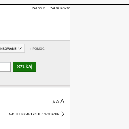
ZALOGUJ
ZAŁÓŻ KONTO
ANSOWANE
+ POMOC
A
A
A
NASTĘPNY ARTYKUŁ Z WYDANIA