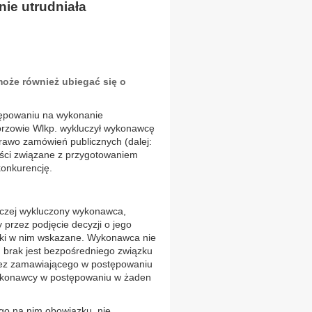
ie utrudniała
oże również ubiegać się o
ępowaniu na wykonanie
Gorzowie Wlkp. wykluczył wykonawcę
 Prawo zamówień publicznych (dalej:
ości związane z przygotowaniem
konkurencję.
wczej wykluczony wykonawca,
 przez podjęcie decyzji o jego
anki w nim wskazane. Wykonawca nie
 brak jest bezpośredniego związku
zez zamawiającego w postępowaniu
 wykonawcy w postępowaniu w żaden
o na nim obowiązku, nie