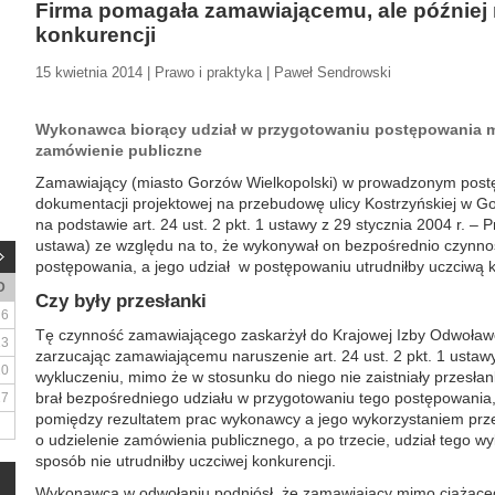
Firma pomagała zamawiającemu, ale później n
konkurencji
15 kwietnia 2014 | Prawo i praktyka | Paweł Sendrowski
Wykonawca biorący udział w przygotowaniu postępowania m
zamówienie publiczne
Zamawiający (miasto Gorzów Wielkopolski) w prowadzonym post
dokumentacji projektowej na przebudowę ulicy Kostrzyńskiej w 
na podstawie art. 24 ust. 2 pkt. 1 ustawy z 29 stycznia 2004 r. –
ustawa) ze względu na to, że wykonywał on bezpośrednio czynn
postępowania, a jego udział w postępowaniu utrudniłby uczciwą 
D
Czy były przesłanki
6
Tę czynność zamawiającego zaskarżył do Krajowej Izby Odwoła
13
zarzucając zamawiającemu naruszenie art. 24 ust. 2 pkt. 1 ustawy
20
wykluczeniu, mimo że w stosunku do niego nie zaistniały przesł
brał bezpośredniego udziału w przygotowaniu tego postępowania,
27
pomiędzy rezultatem prac wykonawcy a jego wykorzystaniem pr
o udzielenie zamówienia publicznego, a po trzecie, udział tego
sposób nie utrudniłby uczciwej konkurencji.
Wykonawca w odwołaniu podniósł, że zamawiający mimo ciążąceg