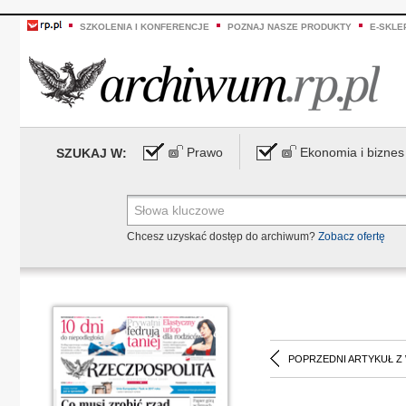
SZKOLENIA I KONFERENCJE
POZNAJ NASZE PRODUKTY
E-SKLE
Prawo
Ekonomia i biznes
SZUKAJ W:
Chcesz uzyskać dostęp do archiwum?
Zobacz ofertę
POPRZEDNI ARTYKUŁ Z