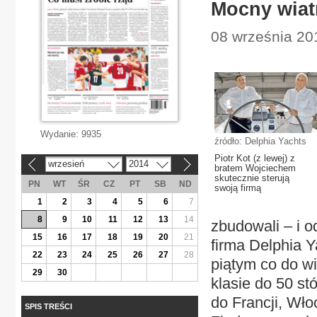
Mocny wiatr
08 września 20
Wydanie:
9935
źródło: Delphia Yachts
Piotr Kot (z lewej) z
wrzesień
2014
«
»
bratem Wojciechem
skutecznie sterują
PN
WT
ŚR
CZ
PT
SB
ND
swoją firmą
1
2
3
4
5
6
7
8
9
10
11
12
13
14
zbudowali – i o
15
16
17
18
19
20
21
firma Delphia Y
22
23
24
25
26
27
28
piątym co do w
29
30
klasie do 50 st
do Francji, Wło
SPIS TREŚCI