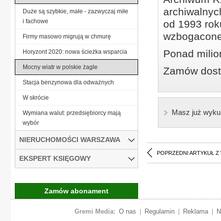
archiwalnyc
Duże są szybkie, małe - zazwyczaj miłe
i fachowe
od 1993 roku
wzbogacone
Firmy masowo migrują w chmurę
Ponad milio
Horyzont 2020: nowa ścieżka wsparcia
Mocny wiatr w polskie żagle
Zamów dostę
Stacja benzynowa dla odważnych
W skrócie
Masz już wyku
Wymiana walut: przedsiębiorcy mają
wybór
NIERUCHOMOŚCI WARSZAWA
POPRZEDNI ARTYKUŁ Z
EKSPERT KSIĘGOWY
Zamów abonament
Gremi Media:
O nas
|
Regulamin
|
Reklama
|
N