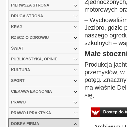
Zjednoczonych, 
PIERWSZA STRONA
motorowych or
DRUGA STRONA
– Wychowaliśmy
Jezioro, gdzie 
KRAJ
naszego ogrodu
RZECZ O ZDROWIU
szkolnych – ws
ŚWIAT
Małe stoczni
PUBLICYSTYKA, OPINIE
Produkcja jach
KULTURA
przemysłów, w k
potęg. Znaczny
SPORT
ma właśnie Del
CIEKAWA EKONOMIA
się,...
PRAWO
Dostęp do tr
PRAWO I PRAKTYKA
DOBRA FIRMA
Archiwum Rz