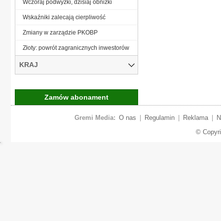
Wczoraj podwyżki, dzisiaj obniżki
Wskaźniki zalecają cierpliwość
Zmiany w zarządzie PKOBP
Złoty: powrót zagranicznych inwestorów
KRAJ
Zamów abonament
Gremi Media:
O nas
|
Regulamin
|
Reklama
|
N
© Copyr