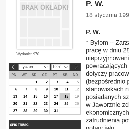
P. W.
18 stycznia 19
P. W.
* Bytom -- Zar
pracę w dniu 28
Wydanie:
970
nieprzyjmowani
powracających
styczeń
1997
«
»
dotyczy pracow
PN
WT
ŚR
CZ
PT
SB
ND
(bezpośrednio 
1
2
3
4
5
stanowiskach n
6
7
8
9
10
11
12
posiadanych sz
13
14
15
16
17
18
19
w Jaworznie zd
20
21
22
23
24
25
26
27
28
29
30
31
ekonomicznych.
zatrudnienia p
SPIS TREŚCI
potencjału...