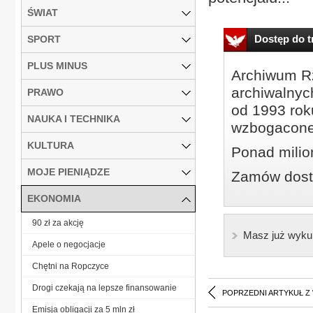
ŚWIAT
Dostęp do tr
SPORT
PLUS MINUS
Archiwum Rz
archiwalnyc
PRAWO
od 1993 roku
NAUKA I TECHNIKA
wzbogacone
KULTURA
Ponad milio
MOJE PIENIĄDZE
Zamów dostę
EKONOMIA
90 zł za akcję
Masz już wyku
Apele o negocjacje
Chętni na Ropczyce
Drogi czekają na lepsze finansowanie
POPRZEDNI ARTYKUŁ Z
Emisja obligacji za 5 mln zł