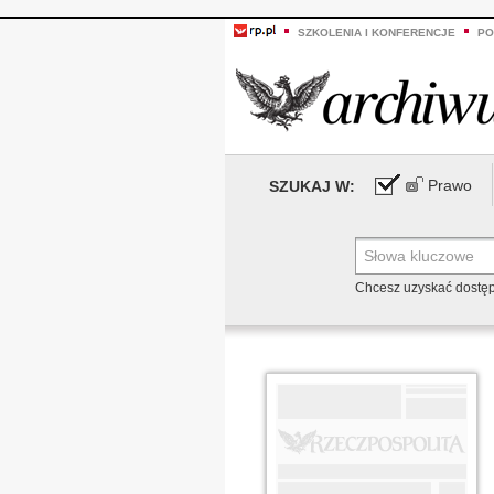
SZKOLENIA I KONFERENCJE
PO
Prawo
SZUKAJ W:
Chcesz uzyskać dostę