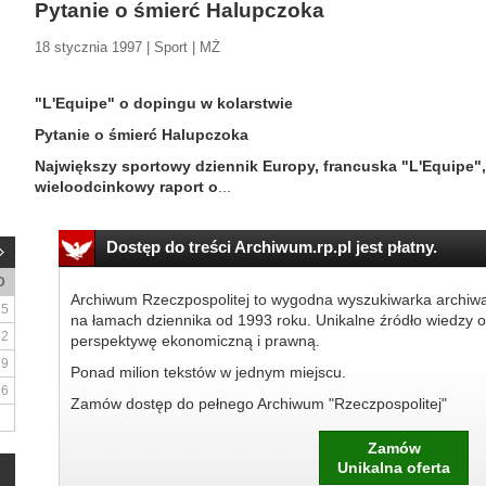
Pytanie o śmierć Halupczoka
18 stycznia 1997 | Sport | MŻ
"L'Equipe" o dopingu w kolarstwie
Pytanie o śmierć Halupczoka
Największy sportowy dziennik Europy, francuska "L'Equipe"
wieloodcinkowy raport o
...
Dostęp do treści Archiwum.rp.pl jest płatny.
D
Archiwum Rzeczpospolitej to wygodna wyszukiwarka archiw
5
na łamach dziennika od 1993 roku. Unikalne źródło wiedzy o
12
perspektywę ekonomiczną i prawną.
19
Ponad milion tekstów w jednym miejscu.
26
Zamów dostęp do pełnego Archiwum "Rzeczpospolitej"
Zamów
Unikalna oferta