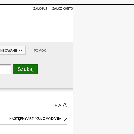
ZALOGUJ
ZAŁÓŻ KONTO
ANSOWANE
+ POMOC
A
A
A
NASTĘPNY ARTYKUŁ Z WYDANIA