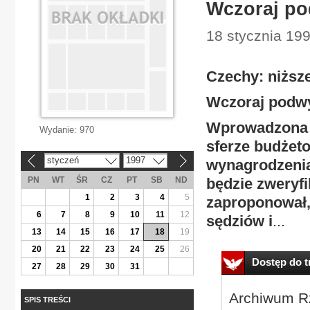
Wczoraj pod
18 stycznia 19
Czechy: niższe
Wczoraj podwyż
Wprowadzona o
Wydanie:
970
sferze budżeto
styczeń
1997
wynagrodzenia
«
»
PN
WT
ŚR
CZ
PT
SB
ND
będzie zweryf
1
2
3
4
5
zaproponował,
6
7
8
9
10
11
12
sędziów i
...
13
14
15
16
17
18
19
20
21
22
23
24
25
26
Dostęp do tr
27
28
29
30
31
Archiwum Rz
SPIS TREŚCI