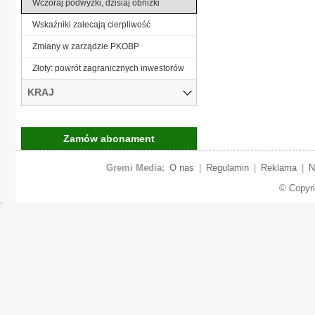
Wczoraj podwyżki, dzisiaj obniżki
Wskaźniki zalecają cierpliwość
Zmiany w zarządzie PKOBP
Złoty: powrót zagranicznych inwestorów
KRAJ
Zamów abonament
Gremi Media:
O nas
|
Regulamin
|
Reklama
|
N
© Copyr