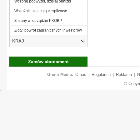
Wczoraj podwyżki, dzisiaj obniżki
Wskaźniki zalecają cierpliwość
Zmiany w zarządzie PKOBP
Złoty: powrót zagranicznych inwestorów
KRAJ
Zamów abonament
Gremi Media:
O nas
|
Regulamin
|
Reklama
|
N
© Copyr