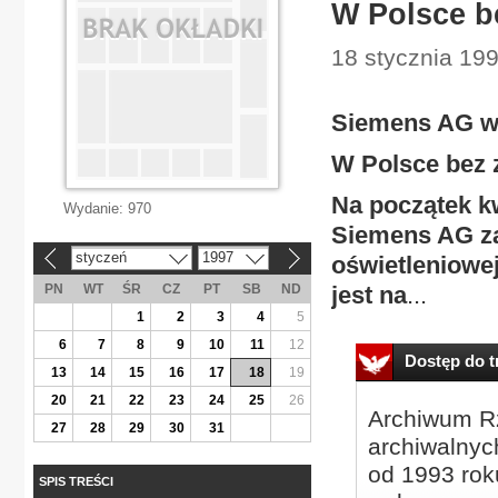
W Polsce b
18 stycznia 19
Siemens AG w
W Polsce bez 
Na początek kw
Wydanie:
970
Siemens AG za
styczeń
1997
oświetleniowe
«
»
PN
WT
ŚR
CZ
PT
SB
ND
jest na
...
1
2
3
4
5
6
7
8
9
10
11
12
Dostęp do tr
13
14
15
16
17
18
19
20
21
22
23
24
25
26
Archiwum Rz
27
28
29
30
31
archiwalnyc
od 1993 roku
SPIS TREŚCI