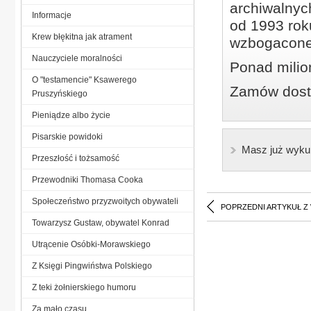
archiwalnyc
Informacje
od 1993 roku
Krew błękitna jak atrament
wzbogacone
Nauczyciele moralności
Ponad milio
O "testamencie" Ksawerego
Zamów dostę
Pruszyńskiego
Pieniądze albo życie
Pisarskie powidoki
Masz już wyku
Przeszłość i tożsamość
Przewodniki Thomasa Cooka
Społeczeństwo przyzwoitych obywateli
POPRZEDNI ARTYKUŁ Z
Towarzysz Gustaw, obywatel Konrad
Utrącenie Osóbki-Morawskiego
Z Księgi Pingwiństwa Polskiego
Z teki żołnierskiego humoru
Za mało czasu