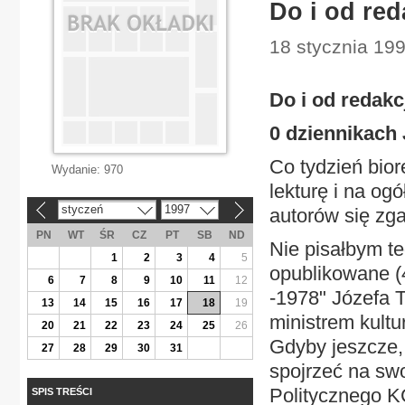
Do i od red
18 stycznia 199
Do i od redakc
0 dziennikach
Co tydzień bior
Wydanie:
970
lekturę i na og
styczeń
1997
autorów się zga
«
»
PN
WT
ŚR
CZ
PT
SB
ND
Nie pisałbym t
1
2
3
4
5
opublikowane (
6
7
8
9
10
11
12
-1978" Józefa 
13
14
15
16
17
18
19
ministrem kultu
20
21
22
23
24
25
26
Gdyby jeszcze, 
27
28
29
30
31
spojrzeć na swo
Politycznego K
SPIS TREŚCI