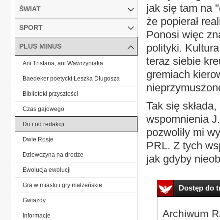
jak się tam na
ŚWIAT
że popierał real
SPORT
Ponosi więc zna
polityki. Kultu
PLUS MINUS
teraz siebie kr
Ani Tristana, ani Wawrzyniaka
gremiach kierow
Baedeker poetycki Leszka Długosza
nieprzymuszone
Biblioteki przyszłości
Tak się składa
Czas gajowego
wspomnienia J.
Do i od redakcji
pozwoliły mi wy
Dwie Rosje
PRL. Z tych ws
Dziewczyna na drodze
jak gdyby nieobe
Ewolucja ewolucji
Gra w miasto i gry małżeńskie
Dostęp do tr
Gwiazdy
Archiwum Rz
Informacje