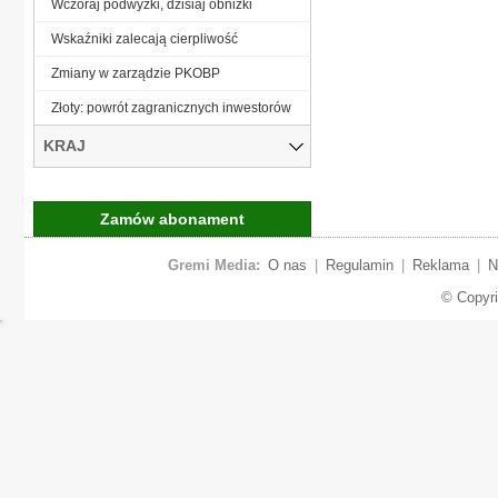
Wczoraj podwyżki, dzisiaj obniżki
Wskaźniki zalecają cierpliwość
Zmiany w zarządzie PKOBP
Złoty: powrót zagranicznych inwestorów
KRAJ
Zamów abonament
Gremi Media:
O nas
|
Regulamin
|
Reklama
|
N
© Copyr