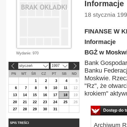
Informacje
18 stycznia 199
FINANSE W 
Informacje
BGŻ w Moskw
Wydanie:
970
Bank Gospodark
styczeń
1997
«
»
Banku Federacji
PN
WT
ŚR
CZ
PT
SB
ND
Moskwie. Rzecz
1
2
3
4
5
"Rz", że otwarc
6
7
8
9
10
11
12
krokiem" aktyw
13
14
15
16
17
18
19
20
21
22
23
24
25
26
27
28
29
30
31
Dostęp do tr
SPIS TREŚCI
Archiwum Rz