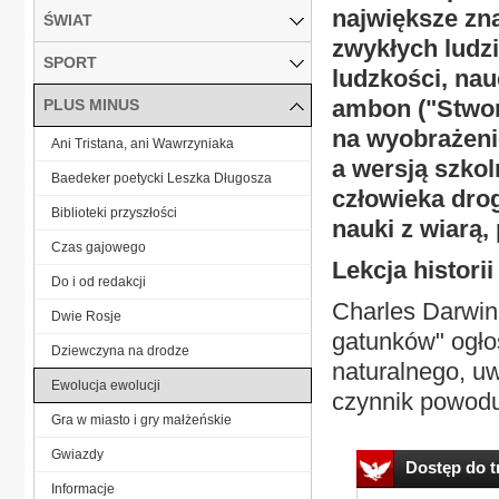
największe zn
ŚWIAT
zwykłych ludzi
SPORT
ludzkości, na
ambon ("Stwor
PLUS MINUS
na wyobrażenie
Ani Tristana, ani Wawrzyniaka
a wersją szko
Baedeker poetycki Leszka Długosza
człowieka dro
Biblioteki przyszłości
nauki z wiarą
Czas gajowego
Lekcja historii
Do i od redakcji
Charles Darwin 
Dwie Rosje
gatunków" ogło
Dziewczyna na drodze
naturalnego, uw
Ewolucja ewolucji
czynnik powoduj
Gra w miasto i gry małżeńskie
Gwiazdy
Dostęp do tr
Informacje