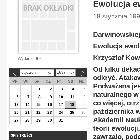
Ewolucja e
18 stycznia 199
Darwinowskiej 
Ewolucja ewol
Krzysztof Kow
Wydanie:
970
Od kilku deka
styczeń
1997
«
»
odkryć. Atakow
PN
WT
ŚR
CZ
PT
SB
ND
Podważana jest
1
2
3
4
5
naturalnego w
6
7
8
9
10
11
12
co więcej, otr
13
14
15
16
17
18
19
października 
20
21
22
23
24
25
26
Akademii Nauk 
27
28
29
30
31
teorii ewolucji
zawrzało, podo
SPIS TREŚCI