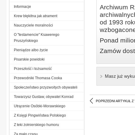
Archiwum Rz
Informacje
archiwalnyc
Krew błękitna jak atrament
od 1993 roku
Nauczyciele moralności
wzbogacone
O "testamencie" Ksawerego
Ponad milio
Pruszyńskiego
Zamów dostę
Pieniądze albo życie
Pisarskie powidoki
Przeszłość i tożsamość
Masz już wyku
Przewodniki Thomasa Cooka
Społeczeństwo przyzwoitych obywateli
Towarzysz Gustaw, obywatel Konrad
POPRZEDNI ARTYKUŁ Z
Utrącenie Osóbki-Morawskiego
Z Księgi Pingwiństwa Polskiego
Z teki żołnierskiego humoru
Za mało czasu