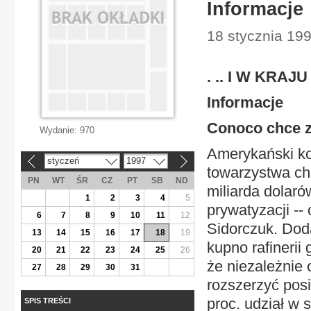
Informacje
18 stycznia 199
. .. I W KRAJU
Informacje
Conoco chce z
Wydanie:
970
Amerykański ko
styczeń
1997
«
»
towarzystwa ch
PN
WT
ŚR
CZ
PT
SB
ND
miliarda dolaró
1
2
3
4
5
prywatyzacji -- 
6
7
8
9
10
11
12
Sidorczuk. Dod
13
14
15
16
17
18
19
kupno rafinerii 
20
21
22
23
24
25
26
że niezależnie 
27
28
29
30
31
rozszerzyć pos
proc. udział w 
SPIS TREŚCI