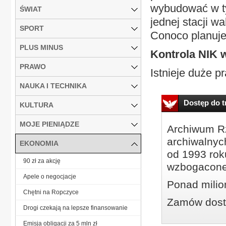
wybudować w ty
ŚWIAT
jednej stacji w
SPORT
Conoco planuje
PLUS MINUS
Kontrola NIK
PRAWO
Istnieje duże p
NAUKA I TECHNIKA
Dostęp do tr
KULTURA
MOJE PIENIĄDZE
Archiwum Rz
archiwalnyc
EKONOMIA
od 1993 roku
90 zł za akcję
wzbogacone
Apele o negocjacje
Ponad milio
Chętni na Ropczyce
Zamów dostę
Drogi czekają na lepsze finansowanie
Emisja obligacji za 5 mln zł