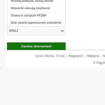
Wczoraj podwyżki, dzisiaj obniżki
Wskaźniki zalecają cierpliwość
Zmiany w zarządzie PKOBP
Złoty: powrót zagranicznych inwestorów
KRAJ
Zamów abonament
Gremi Media:
O nas
|
Regulamin
|
Reklama
|
N
© Copyr