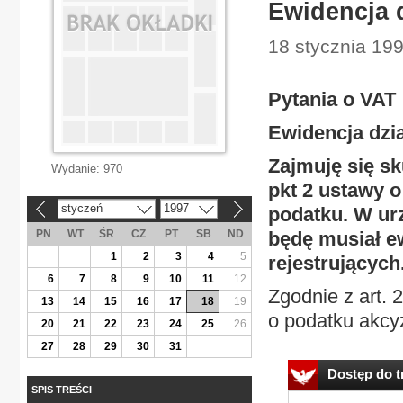
Ewidencja d
18 stycznia 199
Pytania o VAT
Ewidencja dzia
Zajmuję się sk
Wydanie:
970
pkt 2 ustawy o
styczeń
1997
podatku. W ur
«
»
PN
WT
ŚR
CZ
PT
SB
ND
będę musiał e
1
2
3
4
5
rejestrującyc
6
7
8
9
10
11
12
Zgodnie z art. 
13
14
15
16
17
18
19
o podatku akcyz
20
21
22
23
24
25
26
27
28
29
30
31
Dostęp do tr
SPIS TREŚCI