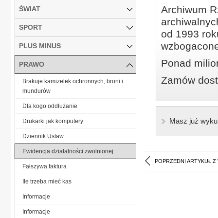
Archiwum Rz
ŚWIAT
archiwalnyc
SPORT
od 1993 roku
wzbogacone
PLUS MINUS
Ponad milio
PRAWO
Zamów dostę
Brakuje kamizelek ochronnych, broni i
mundurów
Dla kogo oddłużanie
Masz już wyku
Drukarki jak komputery
Dziennik Ustaw
Ewidencja działalności zwolnionej
POPRZEDNI ARTYKUŁ Z
Fałszywa faktura
Ile trzeba mieć kas
Informacje
Informacje