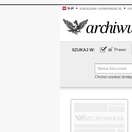
SZKOLENIA I KONFERENCJE
PO
Prawo
SZUKAJ W:
Chcesz uzyskać dostę