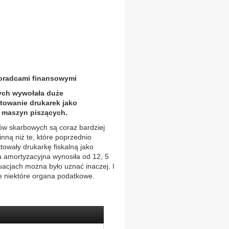
radcami finansowymi
nych wywołała duże
ktowanie drukarek jako
 maszyn piszących.
anów skarbowych są coraz bardziej
nną niż te, które poprzednio
towały drukarkę fiskalną jako
 amortyzacyjna wynosiła od 12, 5
uacjach można było uznać inaczej. I
że niektóre organa podatkowe.