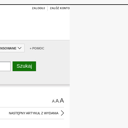
ZALOGUJ
ZAŁÓŻ KONTO
ANSOWANE
+ POMOC
A
A
A
NASTĘPNY ARTYKUŁ Z WYDANIA