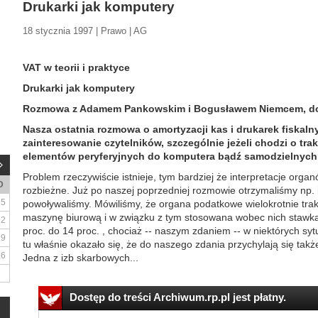
Drukarki jak komputery
18 stycznia 1997 | Prawo | AG
VAT w teorii i praktyce
Drukarki jak komputery
Rozmowa z Adamem Pankowskim i Bogusławem Niemcem, do
Nasza ostatnia rozmowa o amortyzacji kas i drukarek fiskal
zainteresowanie czytelników, szczególnie jeżeli chodzi o tra
elementów peryferyjnych do komputera bądź samodzielnych
Problem rzeczywiście istnieje, tym bardziej że interpretacje org
D
rozbieżne. Już po naszej poprzedniej rozmowie otrzymaliśmy np. i
5
powoływaliśmy. Mówiliśmy, że organa podatkowe wielokrotnie trak
maszynę biurową i w związku z tym stosowana wobec nich stawka
12
proc. do 14 proc. , chociaż -- naszym zdaniem -- w niektórych syt
19
tu właśnie okazało się, że do naszego zdania przychylają się tak
26
Jedna z izb skarbowych...
Dostęp do treści Archiwum.rp.pl jest płatny.