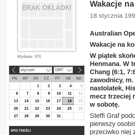
Wakacje na
18 stycznia 199
Australian Op
Wakacje na ko
W piątek skoń
Wydanie:
970
Henmana. W tr
styczeń
1997
Chang (6:1, 7:
«
»
PN
WT
ŚR
CZ
PT
SB
ND
zawodnicy, m. i
1
2
3
4
5
nastolatek, H
6
7
8
9
10
11
12
mecz trzeciej
13
14
15
16
17
18
19
w sobotę.
20
21
22
23
24
25
26
Steffi Graf po
27
28
29
30
31
pierwszy osobi
przeciwko niej
SPIS TREŚCI