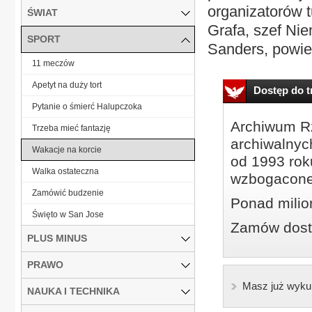
organizatorów t
ŚWIAT
Grafa, szef Nie
SPORT
Sanders, powied
11 meczów
Apetyt na duży tort
Dostęp do tr
Pytanie o śmierć Halupczoka
Archiwum Rz
Trzeba mieć fantazję
archiwalnyc
Wakacje na korcie
od 1993 roku
Walka ostateczna
wzbogacone
Zamówić budzenie
Ponad milio
Święto w San Jose
Zamów dostę
PLUS MINUS
PRAWO
Masz już wyku
NAUKA I TECHNIKA